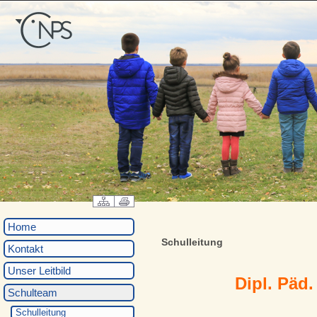
Home
Schulleitung
Kontakt
Unser Leitbild
Dipl. Päd.
Schulteam
Schulleitung