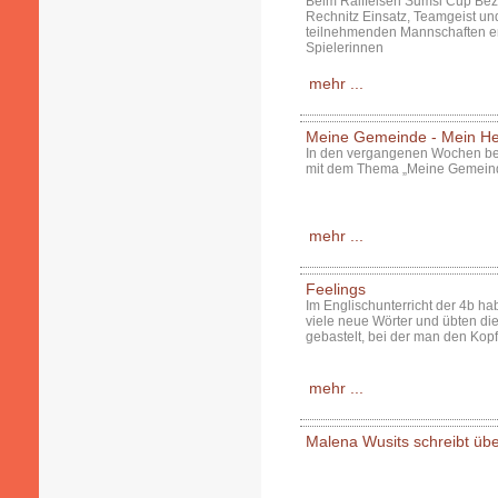
Beim Raiffeisen Sumsi Cup Bezi
Rechnitz Einsatz, Teamgeist un
teilnehmenden Mannschaften err
Spielerinnen
mehr ...
Meine Gemeinde - Mein He
In den vergangenen Wochen besc
mit dem Thema „Meine Gemeinde
mehr ...
Feelings
Im Englischunterricht der 4b ha
viele neue Wörter und übten di
gebastelt, bei der man den Kopf
mehr ...
Malena Wusits schreibt übe