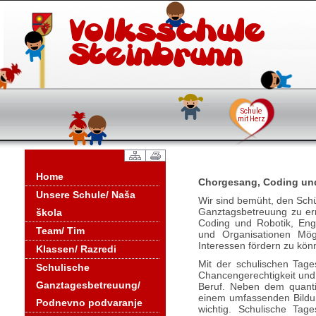
Home
Chorgesang, Coding und
Unsere Schule/ Naša
Wir sind bemüht, den Schü
Ganztagsbetreuung zu er
škola
Coding und Robotik, Engl
Team/ Tim
und Organisationen Mög
Interessen fördern zu kön
Klassen/ Razredi
Mit der schulischen Tage
Schulische
Chancengerechtigkeit und e
Ganztagesbetreuung/
Beruf. Neben dem quantit
einem umfassenden Bildun
Podnevno podvaranje
wichtig. Schulische Tag