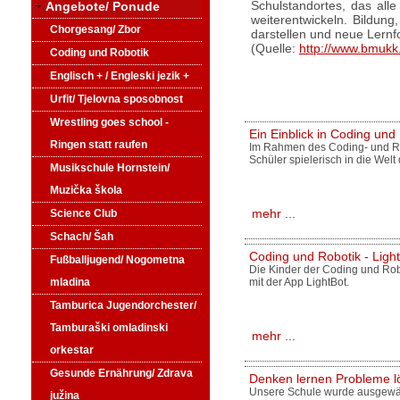
Schulstandortes, das all
Angebote/ Ponude
weiterentwickeln. Bildun
Chorgesang/ Zbor
darstellen und neue Lern
(Quelle:
http://www.bmukk
Coding und Robotik
Englisch + / Engleski jezik +
Urfit/ Tjelovna sposobnost
Wrestling goes school -
Ein Einblick in Coding und
Ringen statt raufen
Im Rahmen des Coding- und Ro
Schüler spielerisch in die Welt
Musikschule Hornstein/
Muzička škola
mehr ...
Science Club
Schach/ Šah
Coding und Robotik - Ligh
Fußballjugend/ Nogometna
Die Kinder der Coding und Rob
mit der App LightBot.
mladina
Tamburica Jugendorchester/
Tamburaški omladinski
mehr ...
orkestar
Gesunde Ernährung/ Zdrava
Denken lernen Probleme l
Unsere Schule wurde ausgewäh
južina