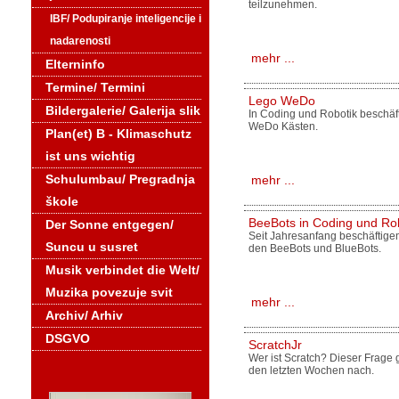
teilzunehmen.
IBF/ Podupiranje inteligencije i
nadarenosti
mehr ...
Elterninfo
Termine/ Termini
Lego WeDo
Bildergalerie/ Galerija slik
In Coding und Robotik beschäft
WeDo Kästen.
Plan(et) B - Klimaschutz
ist uns wichtig
Schulumbau/ Pregradnja
mehr ...
škole
BeeBots in Coding und Ro
Der Sonne entgegen/
Seit Jahresanfang beschäftige
Suncu u susret
den BeeBots und BlueBots.
Musik verbindet die Welt/
Muzika povezuje svit
mehr ...
Archiv/ Arhiv
DSGVO
ScratchJr
Wer ist Scratch? Dieser Frage
den letzten Wochen nach.