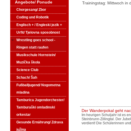
Angebote/ Ponude
Trainingstag: Mittwoch in
Chorgesang/ Zbor
Coding und Robotik
Englisch + / Engleski jezik +
Urfit/ Tjelovna sposobnost
Wrestling goes school -
Ringen statt raufen
Musikschule Hornstein/
Muzička škola
Science Club
Schach/ Šah
Fußballjugend/ Nogometna
mladina
Tamburica Jugendorchester/
Tamburaški omladinski
Der Wanderpokal geht nac
orkestar
Im heurigen Schuljahr ist es e
Steinbrunn-Zillingtal. Der Jube
Gesunde Ernährung/ Zdrava
verdient! Die Schülerinnen und
južina