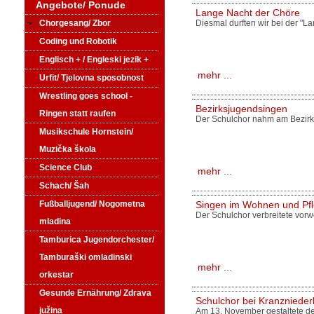
Angebote/ Ponude
Lange Nacht der Chöre
Diesmal durften wir bei der "L
Chorgesang/ Zbor
Coding und Robotik
Englisch + / Engleski jezik +
mehr ...
Urfit/ Tjelovna sposobnost
Wrestling goes school -
Bezirksjugendsingen
Ringen statt raufen
Der Schulchor nahm am Bezirks
Musikschule Hornstein/
Muzička škola
Science Club
mehr ...
Schach/ Šah
Singen im Wohnen und Pf
Fußballjugend/ Nogometna
Der Schulchor verbreitete vor
mladina
Tamburica Jugendorchester/
Tamburaški omladinski
mehr ...
orkestar
Gesunde Ernährung/ Zdrava
Schulchor bei Kranzniede
južina
Am 13. November gestaltete d