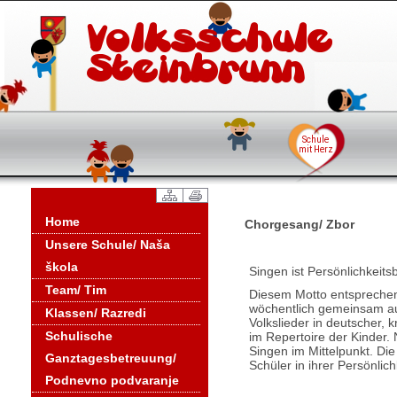
Home
Chorgesang/ Zbor
Unsere Schule/ Naša
škola
Singen ist Persönlichkeits
Team/ Tim
Diesem Motto entsprechen
wöchentlich gemeinsam au
Klassen/ Razredi
Volkslieder in deutscher, 
Schulische
im Repertoire der Kinder.
Singen im Mittelpunkt. Die
Ganztagesbetreuung/
Schüler in ihrer Persönlic
Podnevno podvaranje