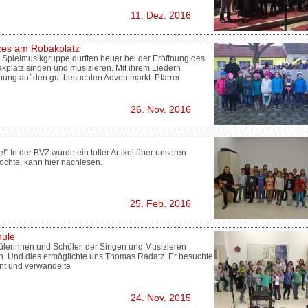
11. Dez. 2016
zes am Robakplatz
 Spielmusikgruppe durften heuer bei der Eröffnung des
platz singen und musizieren. Mit ihrem Liedern
ung auf den gut besuchten Adventmarkt. Pfarrer
26. Nov. 2016
e!" In der BVZ wurde ein toller Artikel über unseren
möchte, kann hier nachlesen.
25. Feb. 2016
hule
hülerinnen und Schüler, der Singen und Musizieren
len. Und dies ermöglichte uns Thomas Radatz. Er besuchte
nt und verwandelte
24. Nov. 2015