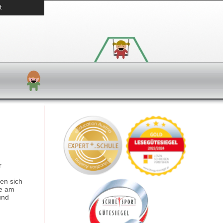
t
r
den sich
de am
und