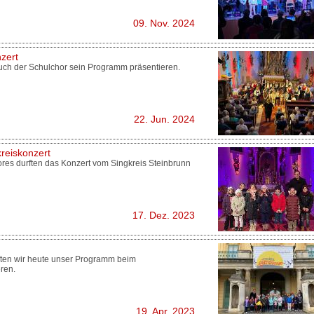
09. Nov. 2024
zert
auch der Schulchor sein Programm präsentieren.
22. Jun. 2024
kreiskonzert
res durften das Konzert vom Singkreis Steinbrunn
17. Dez. 2023
ten wir heute unser Programm beim
ren.
19. Apr. 2023