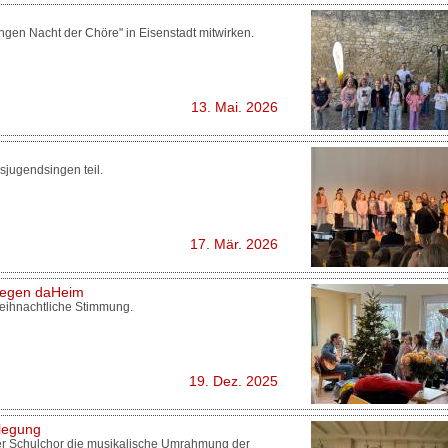
angen Nacht der Chöre" in Eisenstadt mitwirken.
13. Mai. 2026
jugendsingen teil.
17. Mär. 2026
legen daHeim
weihnachtliche Stimmung.
19. Dez. 2025
rlegung
er Schulchor die musikalische Umrahmung der