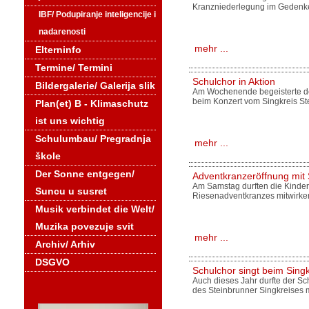
Kranzniederlegung im Gedenke
IBF/ Podupiranje inteligencije i
nadarenosti
mehr ...
Elterninfo
Termine/ Termini
Schulchor in Aktion
Bildergalerie/ Galerija slik
Am Wochenende begeisterte der
beim Konzert vom Singkreis St
Plan(et) B - Klimaschutz
ist uns wichtig
Schulumbau/ Pregradnja
mehr ...
škole
Der Sonne entgegen/
Adventkranzeröffnung mit
Am Samstag durften die Kinder
Suncu u susret
Riesenadventkranzes mitwirke
Musik verbindet die Welt/
Muzika povezuje svit
mehr ...
Archiv/ Arhiv
DSGVO
Schulchor singt beim Sing
Auch dieses Jahr durfte der S
des Steinbrunner Singkreises m