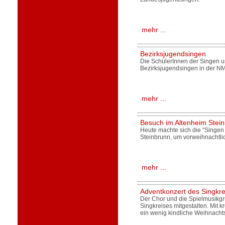
mehr ...
Bezirksjugendsingen
Die SchülerInnen der Singen u
Bezirksjugendsingen in der N
mehr ...
Besuch im Altenheim Stei
Heute machte sich die "Singen
Steinbrunn, um vorweihnachtli
mehr ...
Adventkonzert des Singkre
Der Chor und die Spielmusikgru
Singkreises mitgestalten. Mit 
ein wenig kindliche Weihnach