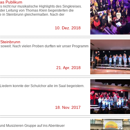
das Publikum
 nicht nur musikalische Highlights des Singkreises.
 der Leitung von Thomas Klein begeisterten die
ie in Steinbrunn gleichermaßen. Nach der
10. Dez. 2018
 Steinbrunn
soweit. Nach vielen Proben durften wir unser Programm
21. Apr. 2018
iedern konnte der Schulchor alle im Saal begeistern.
18. Nov. 2017
und Musizieren Gruppe auf ins Abenteuer