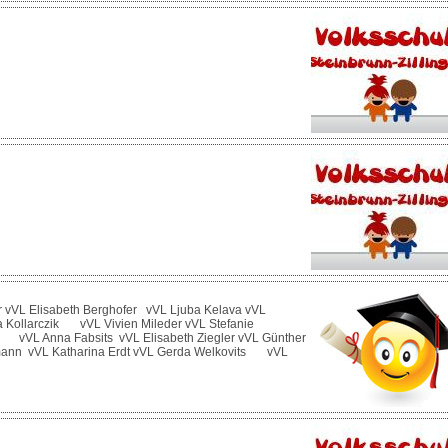
r vVL Elisabeth Berghofer vVL Ljuba Kelava vVL
a Kollarczik vVL Vivien Mileder vVL Stefanie
n vVL Anna Fabsits vVL Elisabeth Ziegler vVL Günther
nn vVL Katharina Erdt vVL Gerda Welkovits vVL