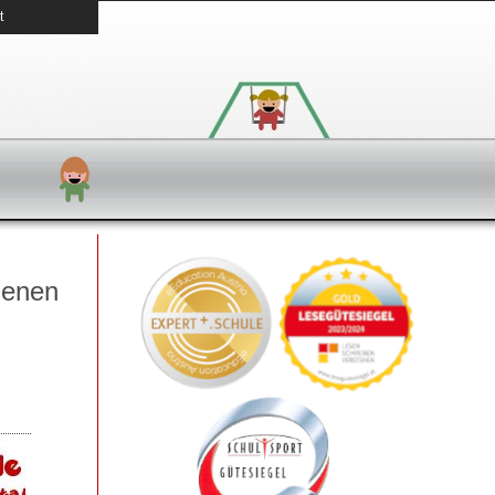
t
ngenen