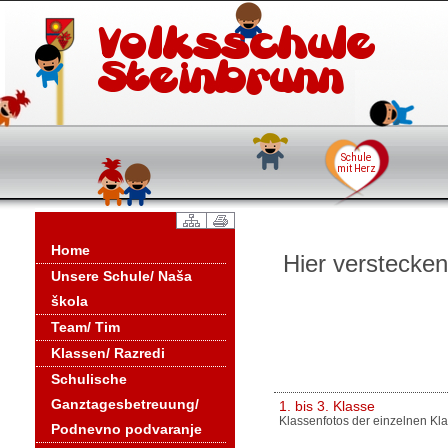
Home
Hier verstecken
Unsere Schule/ Naša
škola
Team/ Tim
Klassen/ Razredi
Schulische
Ganztagesbetreuung/
1. bis 3. Klasse
Klassenfotos der einzelnen Kl
Podnevno podvaranje