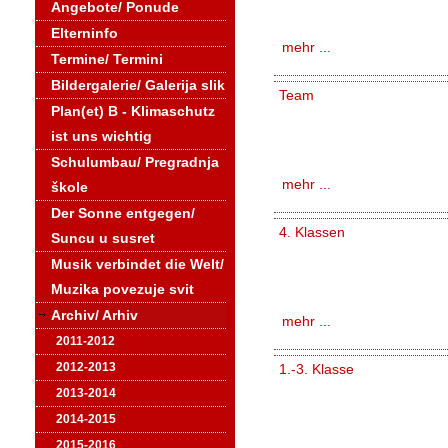
Angebote/ Ponude
Elterninfo
mehr ...
Termine/ Termini
Bildergalerie/ Galerija slik
Team
Plan(et) B - Klimaschutz
ist uns wichtig
Schulumbau/ Pregradnja
mehr ...
škole
Der Sonne entgegen/
4. Klassen
Suncu u susret
Musik verbindet die Welt/
Muzika povezuje svit
Archiv/ Arhiv
mehr ...
2011-2012
2012-2013
1.-3. Klasse
2013-2014
2014-2015
2015-2016