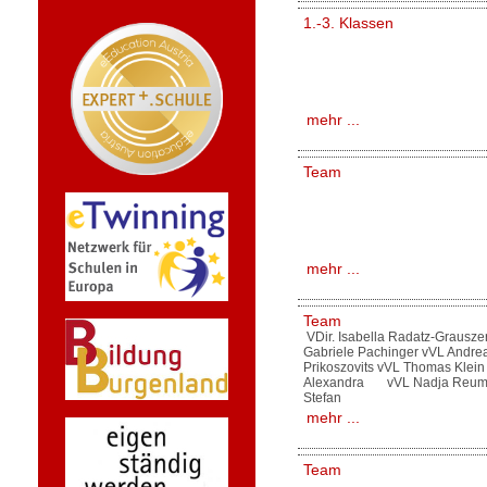
1.-3. Klassen
mehr ...
Team
mehr ...
Team
VDir. Isabella Radatz-Grausze
Gabriele Pachinger vVL Andre
Prikoszovits vVL Thomas Klei
Alexandra vVL Nadja Reuma
Stefan
mehr ...
Team