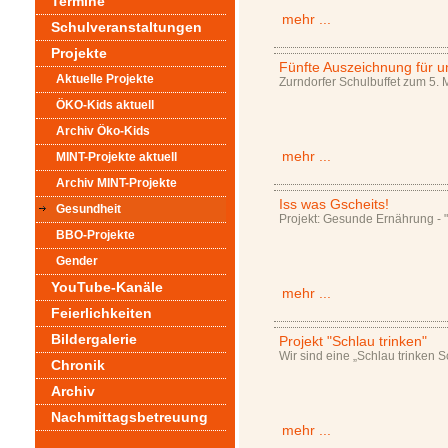
Termine
mehr ...
Schulveranstaltungen
Projekte
Fünfte Auszeichnung für u
Aktuelle Projekte
Zurndorfer Schulbuffet zum 5. 
ÖKO-Kids aktuell
Archiv Öko-Kids
mehr ...
MINT-Projekte aktuell
Archiv MINT-Projekte
Iss was Gscheits!
Gesundheit
Projekt: Gesunde Ernährung - "
BBO-Projekte
Gender
YouTube-Kanäle
mehr ...
Feierlichkeiten
Bildergalerie
Projekt "Schlau trinken"
Wir sind eine „Schlau trinken S
Chronik
Archiv
Nachmittagsbetreuung
mehr ...