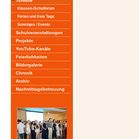
Termine
Klassen-/Schulforum
Ferien und freie Tage
Sonstiges / Events
Schulveranstaltungen
Projekte
YouTube-Kanäle
Feierlichkeiten
Bildergalerie
Chronik
Archiv
Nachmittagsbetreuung