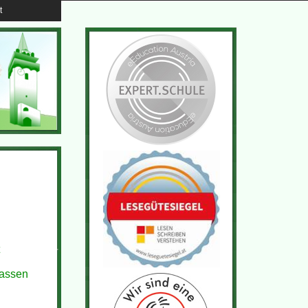
t
lassen