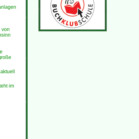
anlagen
n von
hsinn
he
 große
aktuell
eht im