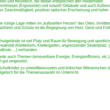
hell und freundlich, die Möbel entsprechen den modernsten
enntnissen (Ergonomie) und sowohl Gebäude und auch Außen
on Zweckmäßigkeit, positiver optischer Erscheinung und hoher
ie ruhige Lage mitten im „kulturellen Herzen“ des Ortes. Inmitte
farrheim und Schule ist die Begegnung von Herz. Geist und Fro
hulgelände ist viel Platz und Raum für Bewegung und sportlic
reativität (Kletterturm, Klettergarten, angrenzender Skaterplatz,
kiste, ...) vorhanden.
urde auch Themen (erneuerbare Energie, Energieeffizienz, etc.) 
l gut umgesetzt.
Schulkinder zu umweltbewussten und kritischen Mitmenschen st
ßgebich für die Themenauswahl im Unterricht.