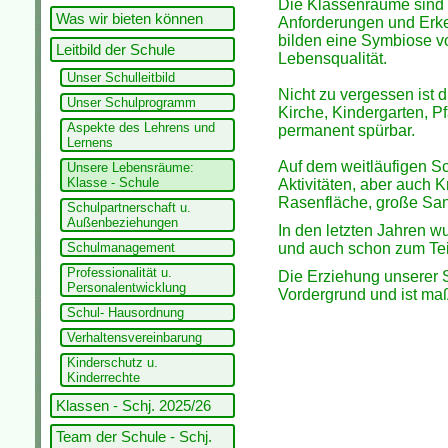
Die Klassenräume sind 
Was wir bieten können
Anforderungen und Erk
bilden eine Symbiose v
Leitbild der Schule
Lebensqualität.
Unser Schulleitbild
Nicht zu vergessen ist d
Unser Schulprogramm
Kirche, Kindergarten, P
Aspekte des Lehrens und
permanent spürbar.
Lernens
Auf dem weitläufigen Sc
Unsere Lebensräume:
Klasse - Schule
Aktivitäten, aber auch K
Rasenfläche, große Sand
Schulpartnerschaft u.
Außenbeziehungen
In den letzten Jahren w
Schulmanagement
und auch schon zum Tei
Professionalität u.
Die Erziehung unserer 
Personalentwicklung
Vordergrund und ist ma
Schul- Hausordnung
Verhaltensvereinbarung
Kinderschutz u.
Kinderrechte
Klassen - Schj. 2025/26
Team der Schule - Schj.