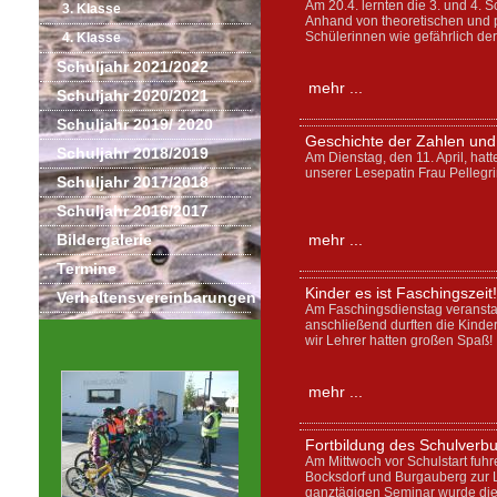
Am 20.4. lernten die 3. und 4.
3. Klasse
Anhand von theoretischen und 
Schülerinnen wie gefährlich der
4. Klasse
Schuljahr 2021/2022
mehr ...
Schuljahr 2020/2021
Schuljahr 2019/ 2020
Geschichte der Zahlen und
Schuljahr 2018/2019
Am Dienstag, den 11. April, hatt
unserer Lesepatin Frau Pellegri
Schuljahr 2017/2018
Schuljahr 2016/2017
Bildergalerie
mehr ...
Termine
Kinder es ist Faschingszeit!
Verhaltensvereinbarungen
Am Faschingsdienstag veransta
anschließend durften die Kinde
wir Lehrer hatten großen Spaß
mehr ...
Fortbildung des Schulverb
Am Mittwoch vor Schulstart fuh
Bocksdorf und Burgauberg zur 
ganztägigen Seminar wurde die 