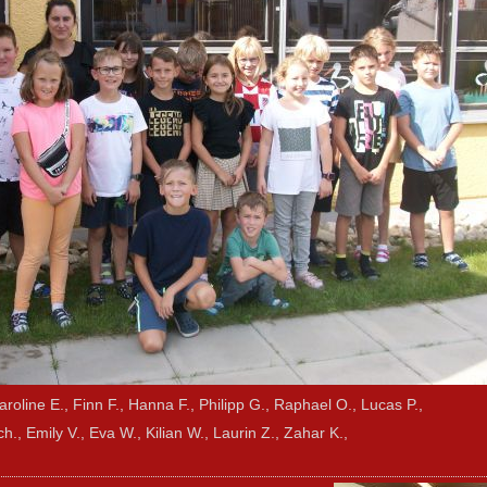
aroline E., Finn F., Hanna F., Philipp G., Raphael O., Lucas P.,
h., Emily V., Eva W., Kilian W., Laurin Z., Zahar K.,