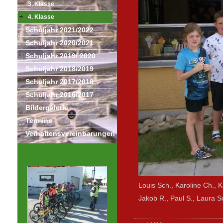
3. Klasse
4. Klasse
Schuljahr 2021/2022
Schuljahr 2020/2021
Schuljahr 2019/ 2020
Schuljahr 2018/2019
Schuljahr 2017/2018
Schuljahr 2016/2017
Bildergalerie
Termine
Verhaltensvereinbarungen
Louis Sch., Karoline Ch., K
Jakob R., Paul S., Laura Sc