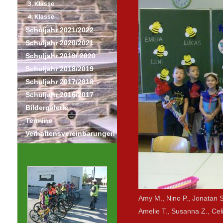
3. Klasse
4. Klasse
Schuljahr 2021/2022
Schuljahr 2020/2021
Schuljahr 2019/ 2020
Schuljahr 2018/2019
Schuljahr 2017/2018
Schuljahr 2016/2017
Bildergalerie
Termine
Verhaltensvereinbarungen
Amy M., Nino P., Jonatan S
Amelie T., Susanna Z., Cel