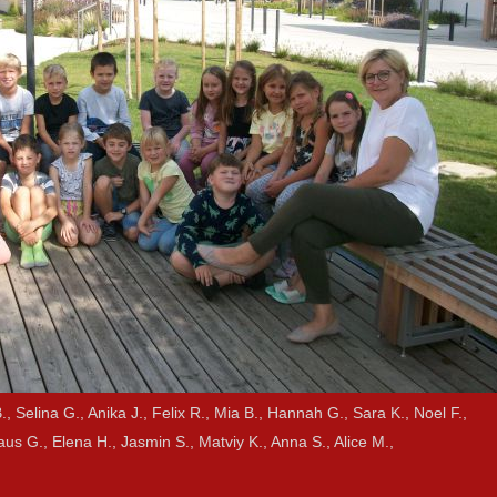
B., Selina G., Anika J., Felix R., Mia B., Hannah G., Sara K., Noel F.,
aus G., Elena H., Jasmin S., Matviy K., Anna S., Alice M.,