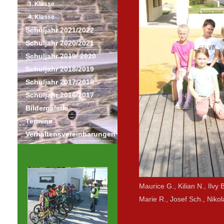
3. Klasse
4. Klasse
Schuljahr 2021/2022
Schuljahr 2020/2021
Schuljahr 2019/ 2020
Schuljahr 2018/2019
Schuljahr 2017/2018
Schuljahr 2016/2017
Bildergalerie
Termine
Verhaltensvereinbarungen
Maurice G., Kilian N., Ilvy 
Marie R., Josef Sch., Nikol