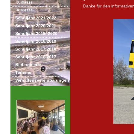
3. Klasse
Danke für den informativen
4. Klasse
Schuljahr 2021/2022
Schuljahr 2020/2021
Schuljahr 2019/ 2020
Schuljahr 2018/2019
Schuljahr 2017/2018
Schuljahr 2016/2017
Bildergalerie
Termine
Verhaltensvereinbarungen