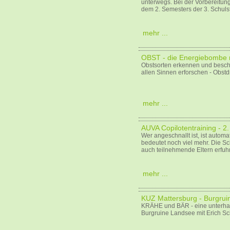
unterwegs. Bei der Vorbereitung
dem 2. Semesters der 3. Schulst
mehr ...
OBST - die Energiebombe m
Obstsorten erkennen und beschr
allen Sinnen erforschen - Obstd
mehr ...
AUVA Copilotentraining - 2.
Wer angeschnallt ist, ist automa
bedeutet noch viel mehr. Die Sc
auch teilnehmende Eltern erfuh
mehr ...
KUZ Mattersburg - Burgru
KRÄHE und BÄR - eine unterhal
Burgruine Landsee mit Erich Sc