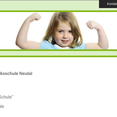
Kontak
lksschule Neutal
Schule"
ule