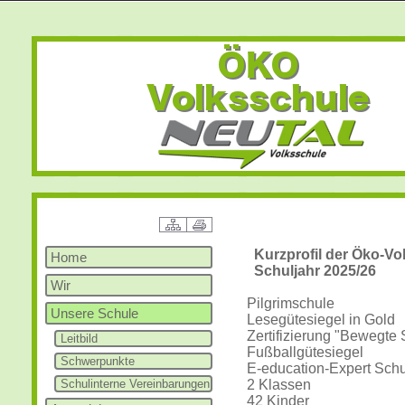
Kurzprofil der Öko-Vo
Home
Schuljahr 2025/26
Wir
Pilgrimschule
Unsere Schule
Lesegütesiegel in Gold
Zertifizierung "Bewegte 
Leitbild
Fußballgütesiegel
Schwerpunkte
E-education-Expert Sch
Schulinterne Vereinbarungen
2 Klassen
42 Kinder