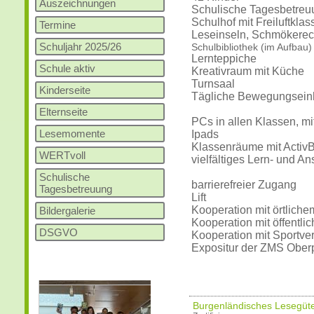
Auszeichnungen
Schulische Tagesbetreu
Schulhof mit Freiluftklas
Termine
Leseinseln, Schmökerec
Schuljahr 2025/26
Schulbibliothek (im Aufbau)
Lernteppiche
Schule aktiv
Kreativraum mit Küche
Turnsaal
Kinderseite
Tägliche Bewegungsein
Elternseite
PCs in allen Klassen, mi
Lesemomente
Ipads
Klassenräume mit Activ
WERTvoll
vielfältiges Lern- und A
Schulische
barrierefreier Zugang
Tagesbetreuung
Lift
Kooperation mit örtliche
Bildergalerie
Kooperation mit öffentli
DSGVO
Kooperation mit Sportve
Expositur der ZMS Oberpu
Burgenländisches Lesegüte