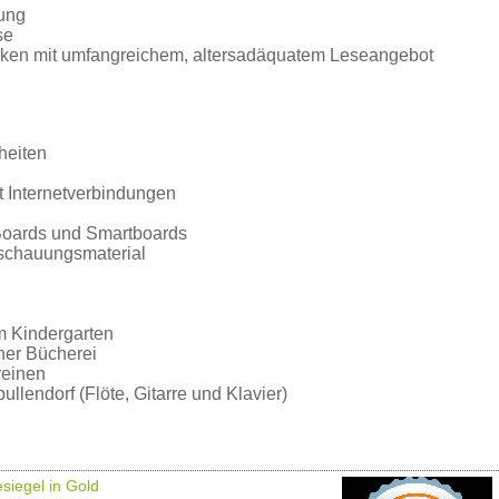
ung
se
ken mit umfangreichem, altersadäquatem Leseangebot
heiten
t Internetverbindungen
Boards und Smartboards
nschauungsmaterial
m Kindergarten
cher Bücherei
reinen
llendorf (Flöte, Gitarre und Klavier)
siegel in Gold