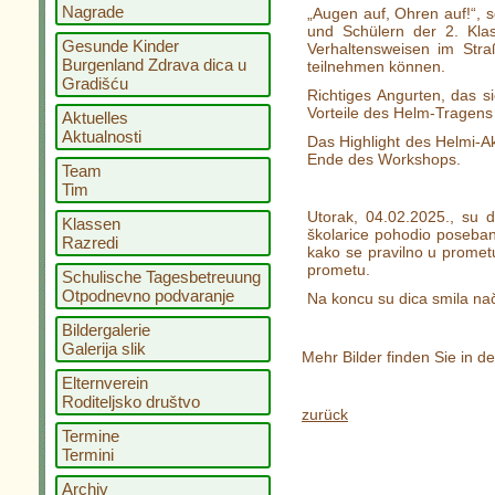
Nagrade
„Augen auf, Ohren auf!“, 
und Schülern der 2. Klas
Gesunde Kinder
Verhaltensweisen im Stra
Burgenland Zdrava dica u
teilnehmen können.
Gradišću
Richtiges Angurten, das s
Vorteile des Helm-Tragens
Aktuelles
Aktualnosti
Das Highlight des Helmi-A
Ende des Workshops.
Team
Tim
Utorak, 04.02.2025., su d
Klassen
školarice pohodio poseban
Razredi
kako se pravilno u promet
prometu.
Schulische Tagesbetreuung
Otpodnevno podvaranje
Na koncu su dica smila nači
Bildergalerie
Galerija slik
Mehr Bilder finden Sie in d
Elternverein
Roditeljsko društvo
zurück
Termine
Termini
Archiv