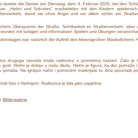
so lautete die Devise am Dienstag, dem 4. Februar 2025, bei den Schü
se. „Helmi und Sokrates“ erarbeiteten mit den Kindern spielerisch 
ßenverkehr, damit sie ohne Angst und vor allem sicher am Straße
ichere Überqueren der Straße, Sichtbarkeit im Straßenverkehr, aber 
 wurden mit lustigen und informativen Spielen und Übungen veranschau
ktionstages war natürlich der Auftritt des lebensgroßen Maskottchens 
ica drugoga razreda imala radionicu o prometnoj nastavi. Zato je š
 gost. Helmi je došao u našu školu. Helmi je figura, ka dici pomaže i
u ponaša. Na igrajući način i pomoćem materijala su dica upoznala po
niti foto s Helmijom. Radionica je bila jako uspješna.
er
Bildergalerie