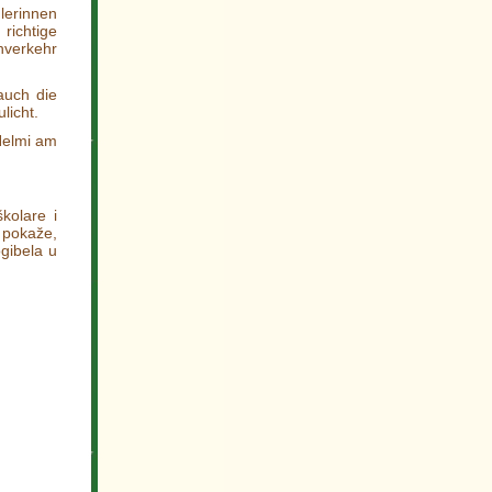
lerinnen
richtige
nverkehr
auch die
licht.
Helmi am
kolare i
 pokaže,
gibela u