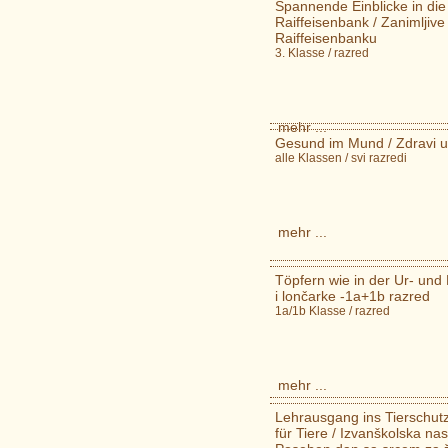
Spannende Einblicke in di
Raiffeisenbank / Zanimljive
Raiffeisenbanku
3. Klasse / razred
mehr ...
Gesund im Mund / Zdravi u 
alle Klassen / svi razredi
mehr ...
Töpfern wie in der Ur- und 
i lončarke -1a+1b razred
1a/1b Klasse / razred
mehr ...
Lehrausgang ins Tierschut
für Tiere / Izvanškolska n