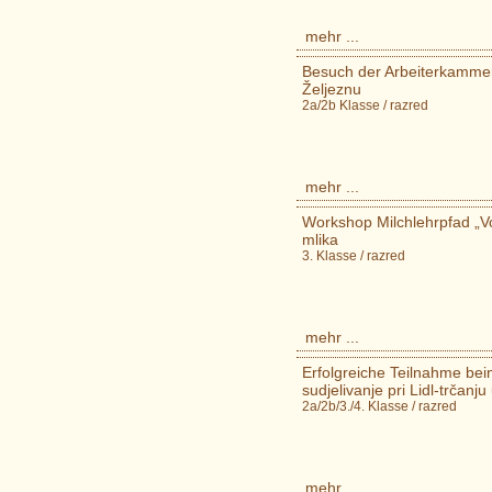
mehr ...
Besuch der Arbeiterkammer-
Željeznu
2a/2b Klasse / razred
mehr ...
Workshop Milchlehrpfad „Vo
mlika
3. Klasse / razred
mehr ...
Erfolgreiche Teilnahme beim
sudjelivanje pri Lidl-trčanju
2a/2b/3./4. Klasse / razred
mehr ...