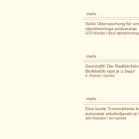
mehr ...
Süße Überraschung für uns
otpodnevnoga podvaranja
GTS-Kinder / dica otpodnevnog
mehr ...
Geschafft! Der Radfahrführ
Biciklistički ispit je u žepu!
4. Klasse / razred
mehr ...
Eine bunte Trommelreise be
putovanje oduševljavalo je
alle Klassen / svi razredi