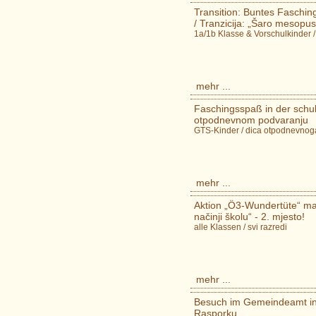
Transition: Buntes Faschin
/ Tranzicija: „Šaro mesopus
1a/1b Klasse & Vorschulkinder /
mehr ...
Faschingsspaß in der schu
otpodnevnom podvaranju
GTS-Kinder / dica otpodnevnog
mehr ...
Aktion „Ö3-Wundertüte“ mach
načinji školu“ - 2. mjesto!
alle Klassen / svi razredi
mehr ...
Besuch im Gemeindeamt in
Rasporku