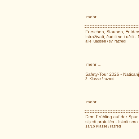
mehr ...
Forschen, Staunen, Entdec
Istraživati, čuditi se i učiti
alle Klassen / svi razredi
mehr ...
Safety-Tour 2026 - Natican
3. Klasse / razred
mehr ...
Dem Frühling auf der Spur 
slijedi protulića - Iskali smo 
1a/1b Klasse / razred