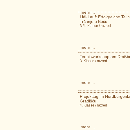
mehr ...
Lidl-Lauf: Erfolgreiche Tei
Trčanje u Beću
3./4. Klasse / razred
mehr ...
Tennisworkshop am Draßburg
3. Klasse / razred
mehr ...
Projekttag im Nordburgenla
Gradišću
4. Klasse / razred
mehr ...