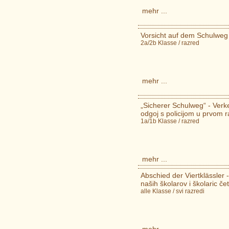
mehr ...
Vorsicht auf dem Schulweg 
2a/2b Klasse / razred
mehr ...
„Sicherer Schulweg“ - Verk
odgoj s policijom u prvom 
1a/1b Klasse / razred
mehr ...
Abschied der Viertklässler
naših školarov i školaric č
alle Klasse / svi razredi