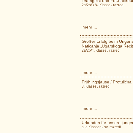
Teamgeist und Fußballfre
2a/2b/3./4. Klasse / razred
mehr ...
Großer Erfolg beim Ungaris
Naticanje „Ugarskoga Recita
2a/2b/4. Klasse / razred
mehr ...
Frühlingsjause / Protulićna
3. Klasse / razred
mehr ...
Urkunden für unsere junge
alle Klassen / svi razredi