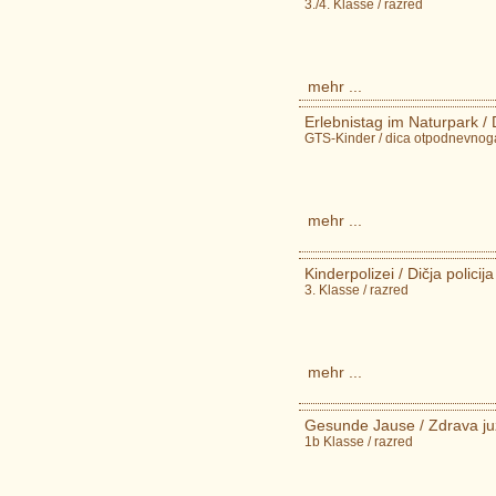
3./4. Klasse / razred
mehr ...
Erlebnistag im Naturpark / 
GTS-Kinder / dica otpodnevnog
mehr ...
Kinderpolizei / Dičja policija
3. Klasse / razred
mehr ...
Gesunde Jause / Zdrava ju
1b Klasse / razred