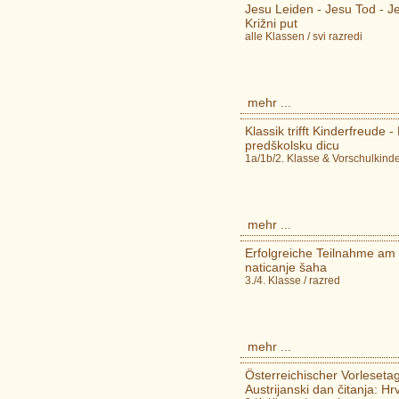
Jesu Leiden - Jesu Tod - 
Križni put
alle Klassen / svi razredi
mehr ...
Klassik trifft Kinderfreude 
predškolsku dicu
1a/1b/2. Klasse & Vorschulkinde
mehr ...
Erfolgreiche Teilnahme am
naticanje šaha
3./4. Klasse / razred
mehr ...
Österreichischer Vorlesetag
Austrijanski dan čitanja: H