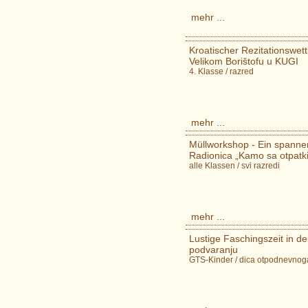
mehr ...
Kroatischer Rezitationswett
Velikom Borištofu u KUGI
4. Klasse / razred
mehr ...
Müllworkshop - Ein spannend
Radionica „Kamo sa otpatk
alle Klassen / svi razredi
mehr ...
Lustige Faschingszeit in 
podvaranju
GTS-Kinder / dica otpodnevnog