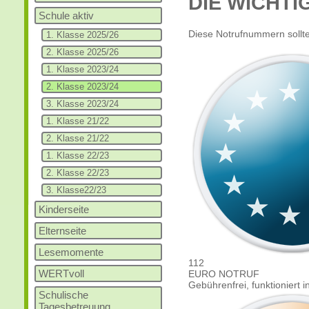
DIE WICHT
Schule aktiv
Diese Notrufnummern sollte
1. Klasse 2025/26
2. Klasse 2025/26
1. Klasse 2023/24
2. Klasse 2023/24
3. Klasse 2023/24
1. Klasse 21/22
2. Klasse 21/22
1. Klasse 22/23
2. Klasse 22/23
3. Klasse22/23
Kinderseite
Elternseite
Lesemomente
112
WERTvoll
EURO NOTRUF
Gebührenfrei, funktioniert
Schulische
Tagesbetreuung