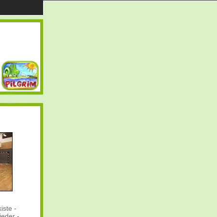
iste -
ieder -