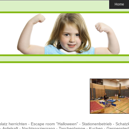
Home
platz herrichten - Escape room "Halloween" - Stationenbetrieb - Schatzk
- Apfelsaft - Nachtspaziergang - Taschenlampe - Kuchen - Gespensterl