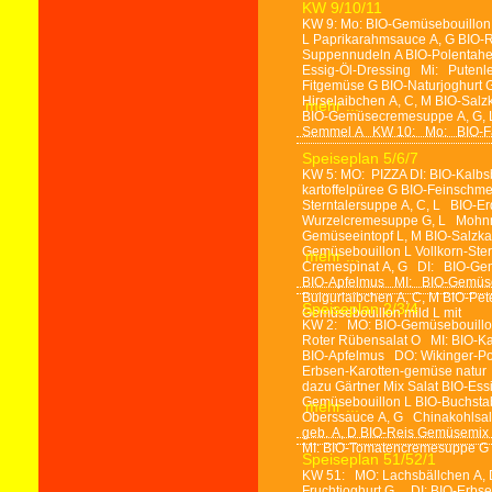
KW 9/10/11
KW 9: Mo: BIO-Gemüsebouillon m
L Paprikarahmsauce A, G BIO-R
Suppennudeln A BIO-Polentaher
Essig-Öl-Dressing Mi: Putenleb
Fitgemüse G BIO-Naturjoghurt G
Hirselaibchen A, C, M BIO-Sal
mehr ...
BIO-Gemüsecremesuppe A, G, L V
Semmel A KW 10: Mo: BIO-Fasc
Speiseplan 5/6/7
KW 5: MO: PIZZA DI: BIO-Kalbsbu
kartoffelpüree G BIO-Feinsch
Sterntalersuppe A, C, L BIO-
Wurzelcremesuppe G, L Mohnn
Gemüseeintopf L, M BIO-Salzka
Gemüsebouillon L Vollkorn-Ste
mehr ...
Cremespinat A, G DI: BIO-Gem
BIO-Apfelmus MI: BIO-Gemüsebo
Bulgurlaibchen A, C, M BIO-Pe
Speiseplan 2/3/4
Gemüsebouillon mild L mit
KW 2: MO: BIO-Gemüsebouillon 
Roter Rübensalat O MI: BIO-Ka
BIO-Apfelmus DO: Wikinger-Pow
Erbsen-Karotten-gemüse natur
dazu Gärtner Mix Salat BIO-Es
Gemüsebouillon L BIO-Buchst
mehr ...
Oberssauce A, G Chinakohlsalat
geb. A, D BIO-Reis Gemüsemix 
MI: BIO-Tomatencremesuppe G 
Speiseplan 51/52/1
KW 51: MO: Lachsbällchen A, D
Fruchtjoghurt G DI: BIO-Erbse