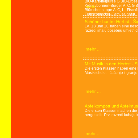
BIO-Kartoffelpüree G BIO-Erbs
Kidneybohnen-Burger A, C, G 
mehr ...
Blümchensuppe A, C, L Fischfile
Feinschmecker-Gemüse natur
Schöner bunter Herbst - Ša
1A, 1B und 1C haben eine beson
razredi imaju posebnu umjetnič
mehr ...
Mit Musik in den Herbst - S
Die ersten Klassen haben eine 
Musikschule. - Jačenje i igran
mehr ...
Apfelkompott und Apfelmus 
Die ersten Klassen machen die
hergestellt. Prvi razredi kuhaju
mehr ...