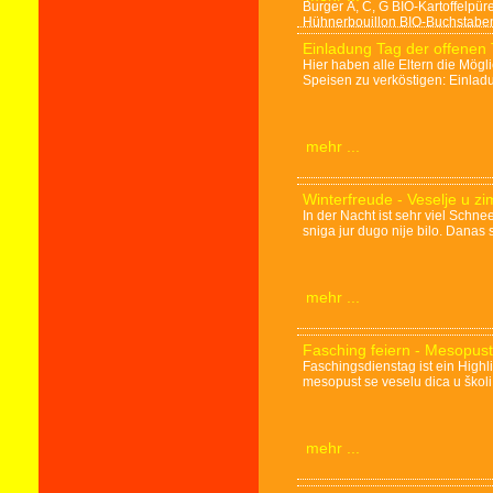
Burger A, C, G BIO-Kartoffelp
Hühnerbouillon BIO-Buchstabenn
Einladung Tag der offenen
Hier haben alle Eltern die Mög
Speisen zu verköstigen: Einla
mehr ...
Winterfreude - Veselje u zi
In der Nacht ist sehr viel Schne
sniga jur dugo nije bilo. Danas
mehr ...
Fasching feiern - Mesopust
Faschingsdienstag ist ein Highl
mesopust se veselu dica u školi 
mehr ...