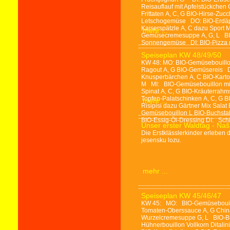
Reisauflauf mit Apfelstückchen
Frittaten A, C, G BIO-Hirse-Zuc
Letschogemüse DO: BIO-Erdäpf
Kaiserspätzle A, C dazu Sport
mehr ...
Gemüsecremesuppe A, G, L BIO-
Sonnengemüse DI: BIO-Pizza 
Speiseplan KW 48/49/50
KW 48: MO: BIO-Gemüsebouillon
Ragout A, G BIO-Gemüsereis D
Knusperbärchen A, C BIO-Kartof
M MI: BIO-Gemüsebouillon mild 
Spinat A, C, G BIO-Kräuterra
Topfen-Palatschinken A, C, G B
mehr ...
Risipisi dazu Gärtner Mix Sal
Gemüsebouillon L BIO-Buchstab
BIO-Essig-Öl-Dressing DI: Sch
Unser erster Waldtag - Naš 
Die Erstklässlerkinder erleben 
jesensku lozu.
mehr ...
Speiseplan KW 45/46/47
KW 45: MO: BIO-Gemüsebouillo
Tomaten-Oberssauce A, G Chin
Wurzelcremesuppe G, L BIO-Bu
Hühnerbouillon Vollkorn Ditalin