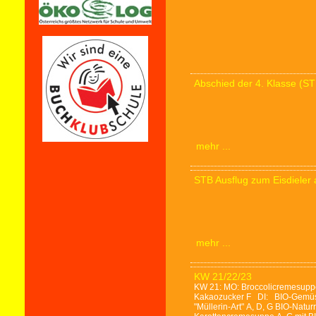
Abschied der 4. Klasse (ST
mehr ...
STB Ausflug zum Eisdieler
mehr ...
KW 21/22/23
KW 21: MO: Broccolicremesuppe 
Kakaozucker F DI: BIO-Gemüse
"Müllerin-Art" A, D, G BIO-Nat