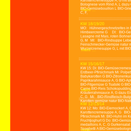
Karottencremesuppe A, G mit B
Bolognese vom Rind A, L dazu 
BIO-Gemüsebouillon L BIO-Grieß
mehr ...
C, F,
KW 18/19/20
MO: Hühnergeschnetzeltes in 
Himbeercreme G DI: BIO-Gemü
Lasagne mit Mais, roten Bohne
G, M MI: BIO-Rindsuppe Leberkn
Feinschmecker-Gemüse natur m
Wurzelcremesuppe G, L mit BIO-
mehr ...
KW 15/16/17
KW 15: Di: BIO-Gemüsecremesup
Erdbeer-Pfirsichmark Mi: Polpet
Babykarotten G BIO-Zitronenku
Paprikarahmsauce A, G BIO-Apfel
BIO-Fitgemüse G Tsatsiki G BI
Carne BIO-Reis Schokopudding G
mehr ...
Kräuterrahmsauce A, G dazu Eis
C, G Mi: BIO-Rindfleisch-Bulgu
Karotten-gemüse natur BIO-Natu
KW 12/13/14
KW 12: Mo: BIO-Eiernockerl A, 
Karottencremesuppe A, G BIO-T
Pfirsichmark Mi: BIO-Huhn im K
Fruchtjoghurt G Do: BIO-Gemüse
medaillons A, C, G Gurkensalat
Spaghetti A BIO-Gemüsebologn
mehr ...