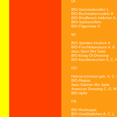
DI:
BIO-Gemüsebouillon
L
BIO-Buchstabennudeln
A
BIO-Rindfleisch-bällchen
A,
BIO-Salzkartoffeln
BIO-Fitgemüse G
MI:
BIO-Spiralen tricolore
A
BIO-Frischkäsesauce
A, G
dazu Sport Mix Salat
BIO-Essig-Öl-Dressing
BIO-Karottenkuchen
A, C, 
DO:
Hühnerschnitzel geb.
A, C,
BIO-Risipisi
dazu Gärtner Mix Salat
American Dressing
C, G, M
BIO-Apfel
FR:
BIO-Rindsuppe
BIO-Grießbällchen
A, C, L