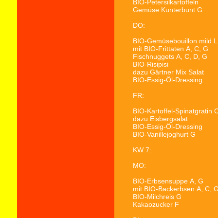
BIO-Petersilkartoffeln
Gemüse Kunterbunt
G
DO:
BIO-Gemüsebouillon mild
L
mit BIO-Frittaten
A, C, G
Fischnuggets
A, C, D, G
BIO-Risipisi
dazu Gärtner Mix Salat
BIO-Essig-Öl-Dressing
FR:
BIO-Kartoffel-Spinatgratin
C
dazu Eisbergsalat
BIO-Essig-Öl-Dressing
BIO-Vanillejoghurt
G
KW 7:
MO:
BIO-Erbsensuppe
A, G
mit BIO-Backerbsen
A, C, 
BIO-Milchreis
G
Kakaozucker
F