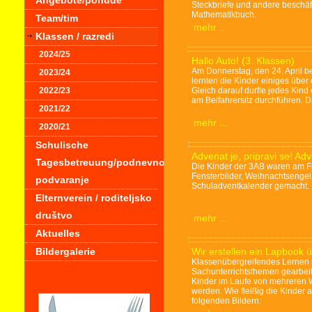
Angebote/ponude
Steckbriefe und andere beschäf
Mathematikbuch.
Team/tim
mehr ...
Klassen / razredi
2024/25
Hallo Auto! (3. Klassen)
Am Donnerstag, den 24. April 
2023/24
lernten die Kinder einiges übe
Gleich darauf durfte jedes Kin
2022/23
am Beifahrersitz durchführen. D
2021/22
mehr ...
2020/21
Schulische
Advenat je, pripravi se! A
Tagesbetreuung/podnevno
Die Kinder der 3AB waren am Fr
Fensterbilder, Weihnachtsengel
podvaranje
Schuladventkalender gemacht.
Elternverein / roditeljsko
društvo
mehr ...
Aktuelles
Bildergalerie
Wir erstellen ein Lapbook 
Klassenübergreifendes Lernen 
Sachunterrichtsthemen gearbeite
Kinder im Laufe von mehreren
werden. Wie fleißig die Kinder 
folgenden Bildern: