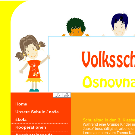
Home
Unsere Schule / naša
škola
Schulalltag in den 3. Klass
Während eine Gruppe Kinder mi
Kooperationen
Jause“ beschäftigt ist, arbeite
Lernmaterialen zum Thema Kani