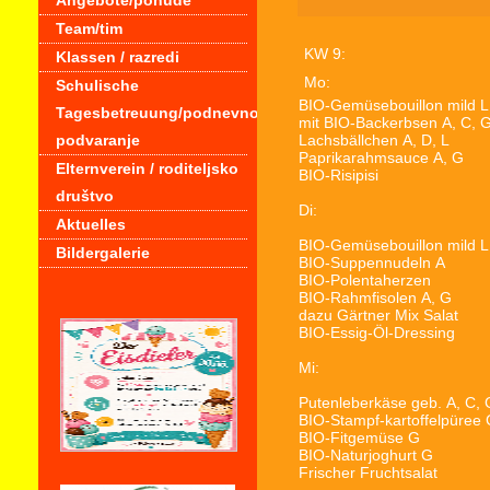
Angebote/ponude
Team/tim
KW 9:
Klassen / razredi
Mo:
Schulische
BIO-Gemüsebouillon mild
L
Tagesbetreuung/podnevno
mit BIO-Backerbsen
A, C, 
podvaranje
Lachsbällchen
A, D, L
Paprikarahmsauce
A, G
Elternverein / roditeljsko
BIO-Risipisi
društvo
Di:
Aktuelles
BIO-Gemüsebouillon mild
L
Bildergalerie
BIO-Suppennudeln
A
BIO-Polentaherzen
BIO-Rahmfisolen
A, G
dazu Gärtner Mix Salat
BIO-Essig-Öl-Dressing
Mi:
Putenleberkäse geb.
A, C, 
BIO-Stampf-kartoffelpüree
BIO-Fitgemüse
G
BIO-Naturjoghurt
G
Frischer Fruchtsalat