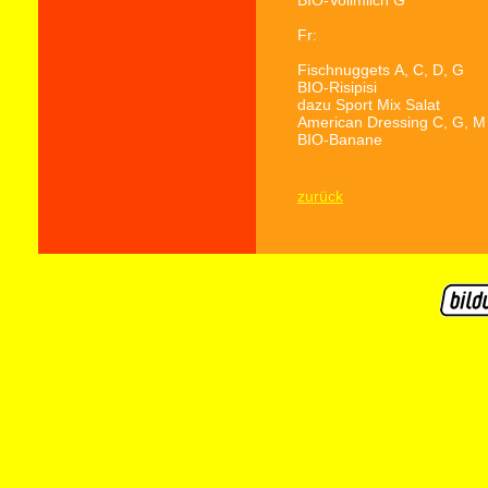
BIO-Vollmilch
G
Fr:
Fischnuggets
A, C, D, G
BIO-Risipisi
dazu Sport Mix Salat
American Dressing
C, G, M
BIO-Banane
zurück