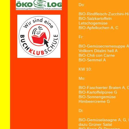
Do:
BIO-Rindfleisch-Zucchini-H
BIO-Salzkartoffeln
Letschogemüse
BIO-Apfelkuchen
A, C
Fr:
BIO-Gemüsecremesuppe
A
Vollkorn Ditalini hell
A
BIO-Chili con Carne
BIO-Semmel
A
KW 10:
Mo:
BIO-Faschierter Braten
A, 
BIO-Kartoffelpüree
G
BIO-Sonnengemüse
Himbeercreme
G
Di:
BIO-Gemüselasagne
A, G, 
dazu Grüner Salat