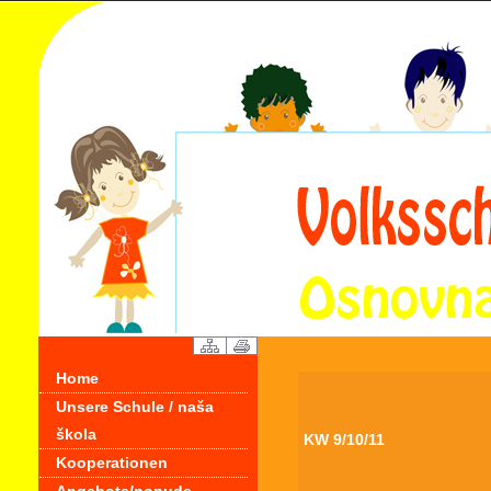
Home
Unsere Schule / naša
škola
KW 9/10/11
Kooperationen