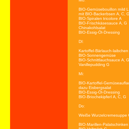
Mo:
BIO-Gemüsebouillon mild
L
mit BIO-Backerbsen
A, C, 
BIO-Spiralen tricolore
A
BIO-Frischkäsesauce
A, G
Chinakohlsalat
BIO-Essig-Öl-Dressing
DI:
Kartoffel-Bärlauch-laibchen
BIO-Sonnengemüse
BIO-Schnittlauchsauce
A, 
Vanillepudding
G
Mi:
BIO-Kartoffel-Gemüseaufla
dazu Eisbergsalat
BIO-Essig-Öl-Dressing
BIO-Briochekipferl
A, C, G
Do:
Weiße Wurzelcremesuppe
BIO-Marillen-Palatschinken