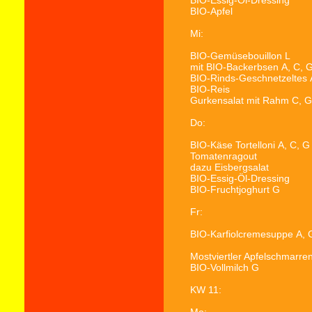
BIO-Essig-Öl-Dressing
BIO-Apfel
Mi:
BIO-Gemüsebouillon
L
mit BIO-Backerbsen
A, C, 
BIO-Rinds-Geschnetzeltes
BIO-Reis
Gurkensalat mit Rahm
C, G
Do:
BIO-Käse Tortelloni
A, C, G
Tomatenragout
dazu Eisbergsalat
BIO-Essig-Öl-Dressing
BIO-Fruchtjoghurt
G
Fr:
BIO-Karfiolcremesuppe
A, 
Mostviertler Apfelschmarre
BIO-Vollmilch
G
KW 11: