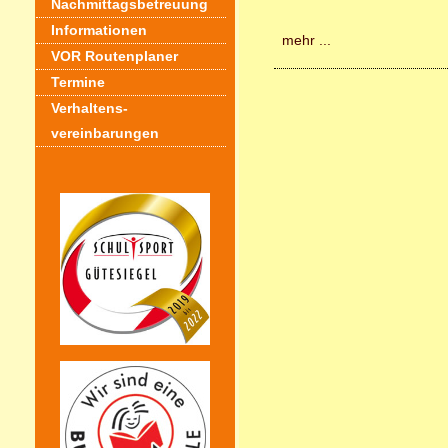
Nachmittagsbetreuung
Informationen
mehr ...
VOR Routenplaner
Termine
Verhaltens-
vereinbarungen