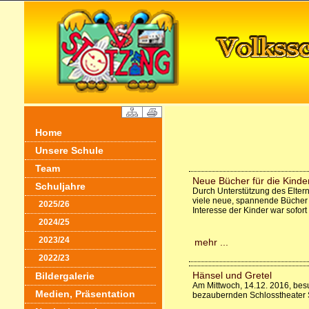
Home
Unsere Schule
Team
Neue Bücher für die Kinder
Schuljahre
Durch Unterstützung des Elter
viele neue, spannende Bücher 
2025/26
Interesse der Kinder war sofor
2024/25
2023/24
mehr ...
2022/23
Hänsel und Gretel
Bildergalerie
Am Mittwoch, 14.12. 2016, besu
Medien, Präsentation
bezaubernden Schlosstheater 