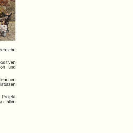
bereiche
ositiven
ion und
lerinnen
rstützen
 Projekt
on allen