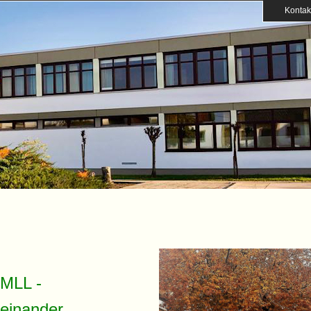
Kontak
MLL -
teinander