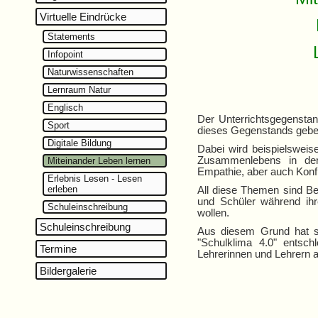
Virtuelle Eindrücke
Statements
Infopoint
Naturwissenschaften
Lernraum Natur
Englisch
Der Unterrichtsgegensta
Sport
dieses Gegenstands gebe
Digitale Bildung
Dabei wird beispielsweis
Zusammenlebens in der
Miteinander Leben lernen
Empathie, aber auch Konfli
Erlebnis Lesen - Lesen
erleben
All diese Themen sind Be
und Schüler während ihre
Schuleinschreibung
wollen.
Schuleinschreibung
Aus diesem Grund hat si
"Schulklima 4.0" entsch
Termine
Lehrerinnen und Lehrern a
Bildergalerie