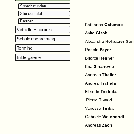
Sprechstunden
Stundentafel
Partner
Katharina
Galumbo
Virtuelle Eindrücke
Anita
Gisch
Schuleinschreibung
Alexandra
Hofbauer-Stei
Termine
Ronald
Payer
Bildergalerie
Brigitte
Renner
Ena
Sinanovic
Andreas
Thaller
Andrea
Tschida
Elfriede
Tschida
Pierre
Tiwald
Vanessa
Trnka
Gabriele
Weinhandl
Andreas
Zach