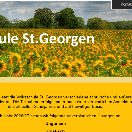
Kontak
bietet die Volksschule St. Georgen verschiedene schulische und außers
hüler an. Die Teilnahme erfolgt immer nach einer verbindlichen Anmeldu
des aktuellen Schuljahres und auf freiwilliger Basis.
huljahr 2026/27 bieten wir folgende unverbindlichen Übungen an:
Ungarisch
Kroatisch