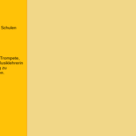
 Schulen
, Trompete,
usiklehrerin
g zu
en.