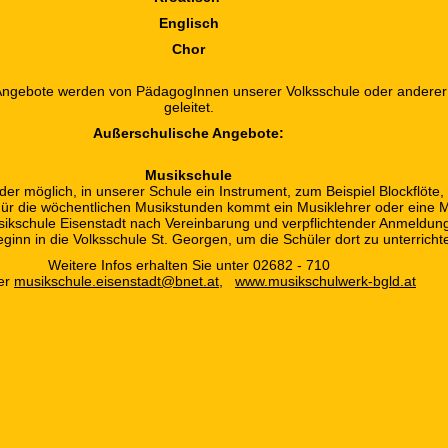
Englisch
Chor
Angebote werden von PädagogInnen unserer Volksschule oder anderer
geleitet.
Außerschulische Angebote:
Musikschule
der möglich, in unserer Schule ein Instrument, zum Beispiel Blockflöte
 Für die wöchentlichen Musikstunden kommt ein Musiklehrer oder eine M
sikschule Eisenstadt nach Vereinbarung und verpflichtender Anmeldun
ginn in die Volksschule St. Georgen, um die Schüler dort zu unterricht
Weitere Infos erhalten Sie unter 02682 - 710
er
musikschule.eisenstadt@bnet.at
,
www.musikschulwerk-bgld.at