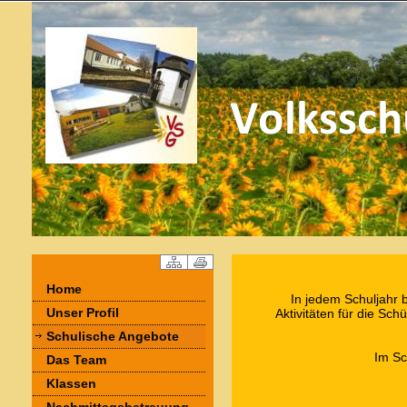
Home
In jedem Schuljahr 
Unser Profil
Aktivitäten für die Sc
Schulische Angebote
Im Sc
Das Team
Klassen