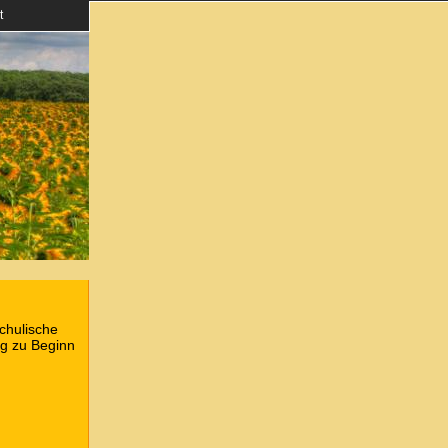
t
chulische
ng zu Beginn