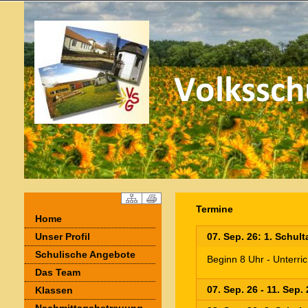
Termine
Home
Unser Profil
07. Sep. 26: 1. Schul
Schulische Angebote
Beginn 8 Uhr - Unterri
Das Team
07. Sep. 26 - 11. Sep
Klassen