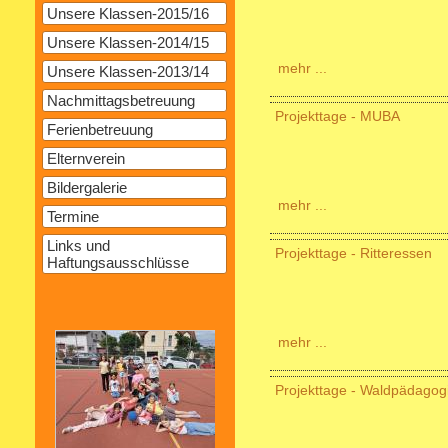
Unsere Klassen-2015/16
Unsere Klassen-2014/15
mehr ...
Unsere Klassen-2013/14
Nachmittagsbetreuung
Projekttage - MUBA
Ferienbetreuung
Elternverein
Bildergalerie
mehr ...
Termine
Links und
Projekttage - Ritteressen
Haftungsausschlüsse
mehr ...
Projekttage - Waldpädagog