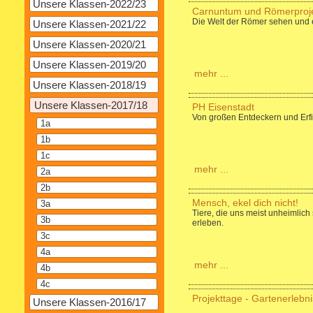
Unsere Klassen-2022/23
Carnuntum und Römerproj
Die Welt der Römer sehen und 
Unsere Klassen-2021/22
Unsere Klassen-2020/21
Unsere Klassen-2019/20
mehr ...
Unsere Klassen-2018/19
Unsere Klassen-2017/18
PH Eisenstadt
Von großen Entdeckern und Erf
1a
1b
1c
mehr ...
2a
2b
Mensch, ekel dich nicht!
3a
Tiere, die uns meist unheimlich
3b
erleben.
3c
4a
mehr ...
4b
4c
Projekttage - Gartenerlebni
Unsere Klassen-2016/17