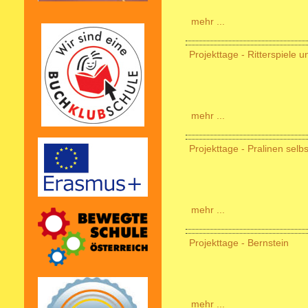
mehr ...
Projekttage - Ritterspiele 
mehr ...
Projekttage - Pralinen selb
mehr ...
Projekttage - Bernstein
mehr ...