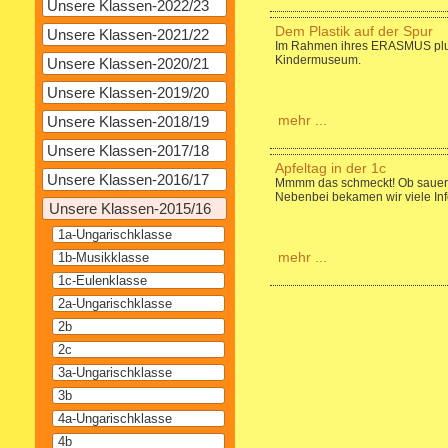
Unsere Klassen-2022/23
Dem Plastik auf der Spur
Unsere Klassen-2021/22
Im Rahmen ihres ERASMUS plus
Kindermuseum.
Unsere Klassen-2020/21
Unsere Klassen-2019/20
mehr ...
Unsere Klassen-2018/19
Unsere Klassen-2017/18
Apfeltag in der 1c
Unsere Klassen-2016/17
Mmmm das schmeckt! Ob sauer od
Nebenbei bekamen wir viele Inf
Unsere Klassen-2015/16
1a-Ungarischklasse
mehr ...
1b-Musikklasse
1c-Eulenklasse
2a-Ungarischklasse
2b
2c
3a-Ungarischklasse
3b
4a-Ungarischklasse
4b