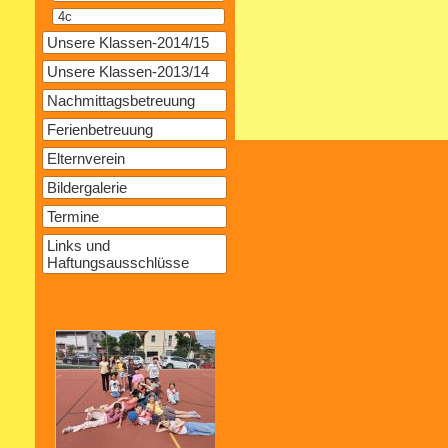
4c
Unsere Klassen-2014/15
Unsere Klassen-2013/14
Nachmittagsbetreuung
Ferienbetreuung
Elternverein
Bildergalerie
Termine
Links und
Haftungsausschlüsse