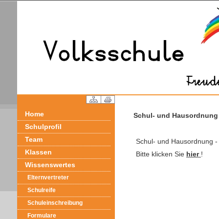
Home
Schul- und Hausordnung
Schulprofil
Team
Schul- und Hausordnung - 
Klassen
Bitte klicken Sie
hier
!
Wissenswertes
Elternvertreter
Schulreife
Schuleinschreibung
Formulare