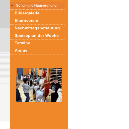
Schul- und Hausordnung
Bildergalerie
Elternverein
Nachmittagsbetreuung
Speiseplan der Woche
Termine
Archiv