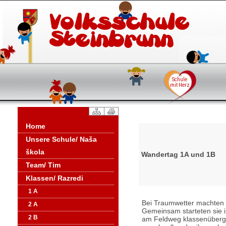
Home
Unsere Schule/ Naša
škola
Wandertag 1A und 1B
Team/ Tim
Klassen/ Razredi
1 A
Bei Traumwetter machten s
2 A
Gemeinsam starteten sie in
2 B
am Feldweg klassenübergr