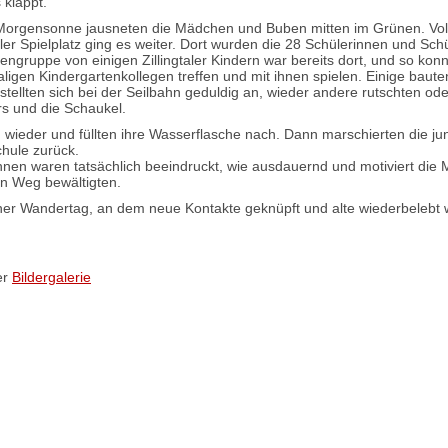
 klappt.
Morgensonne jausneten die Mädchen und Buben mitten im Grünen. Vol
aler Spielplatz ging es weiter. Dort wurden die 28 Schülerinnen und Sch
engruppe von einigen Zillingtaler Kindern war bereits dort, und so kon
igen Kindergartenkollegen treffen und mit ihnen spielen. Einige baute
tellten sich bei der Seilbahn geduldig an, wieder andere rutschten ode
rs und die Schaukel.
h wieder und füllten ihre Wasserflasche nach. Dann marschierten die j
chule zurück.
nnen waren tatsächlich beeindruckt, wie ausdauernd und motiviert die
n Weg bewältigten.
ner Wandertag, an dem neue Kontakte geknüpft und alte wiederbelebt 
er
Bildergalerie