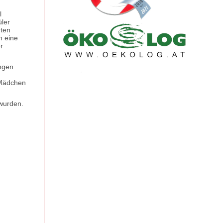
l
üler
nten
n eine
r
ungen
 Mädchen
wurden.