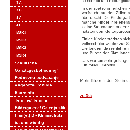
so schnell und reibungslos
3 A
In der spätsommerlichen 
3 B
Vorfreude auf den Zillingt
überrascht. Die Kindergart
4 A
manche Kinder ihre ehemal
4 B
kleine Staumauer, andere s
nutzten den Kletterparcou
MSK1
Einige Kinder stärkten sic
MSK2
Volksschüler wieder zur S
Die beiden Klassenlehreri
MSK3
und Buben den 9km lange
MSK4
Das war ein sehr gelunge
Schulische
Ein tolles Erlebnis!
Ganztagesbetreuung/
Podnevno podvaranje
Mehr Bilder finden Sie in d
Angebote/ Ponude
Elterninfo
zurück
Termine/ Termini
Bildergalerie/ Galerija slik
Plan(et) B - Klimaschutz
ist uns wichtig