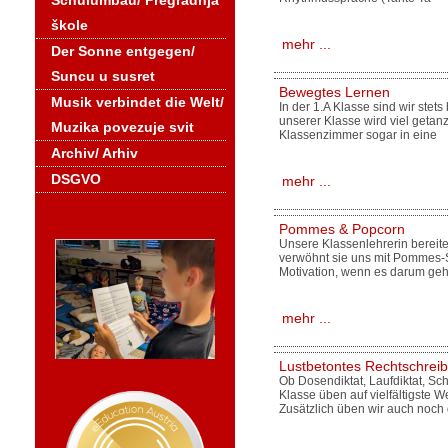
Schulumbau/ Pregradnja
škole
mehr ...
Der Sonne entgegen/
Suncu u susret
Bewegtes Lernen
Musik verbindet die Welt/
In der 1.A Klasse sind wir ste
unserer Klasse wird viel geta
Muzika povezuje svit
Klassenzimmer sogar in eine
Archiv/ Arhiv
DSGVO
mehr ...
Pommes & Popcorn
Unsere Klassenlehrerin bereite
verwöhnt sie uns mit Pommes-
Motivation, wenn es darum geht
mehr ...
Lustbetontes Rechtschrei
Ob Dosendiktat, Laufdiktat, Sch
Klasse üben auf vielfältigste W
Zusätzlich üben wir auch noch