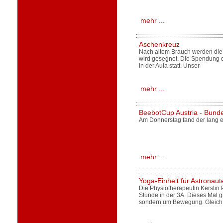
mehr ...
Aschenkreuz
Nach altem Brauch werden die
wird gesegnet. Die Spendung de
in der Aula statt. Unser
mehr ...
BeebotCup Austria - Bund
Am Donnerstag fand der lang e
mehr ...
Yoga-Einheit für Astronau
Die Physiotherapeutin Kerstin 
Stunde in der 3A. Dieses Mal 
sondern um Bewegung. Gleich