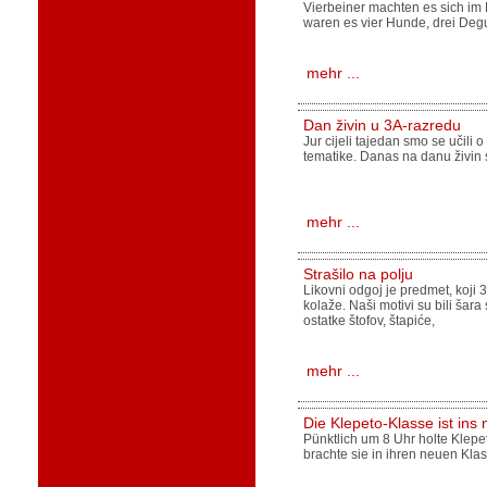
Vierbeiner machten es sich i
waren es vier Hunde, drei Deg
mehr ...
Dan živin u 3A-razredu
Jur cijeli tajedan smo se učili
tematike. Danas na danu živin su
mehr ...
Strašilo na polju
Likovni odgoj je predmet, koji 
kolaže. Naši motivi su bili šara
ostatke štofov, štapiće,
mehr ...
Die Klepeto-Klasse ist ins 
Pünktlich um 8 Uhr holte Klep
brachte sie in ihren neuen Kl