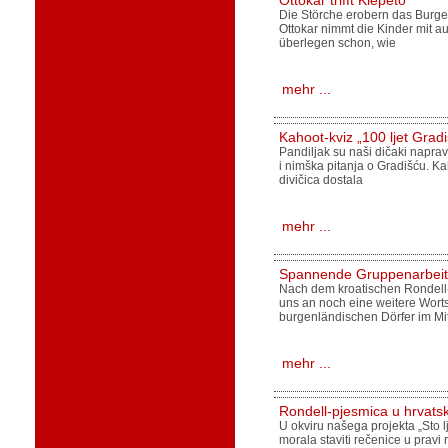
Ottokar trifft Klepeto
Die Störche erobern das Burge
Ottokar nimmt die Kinder mit au
überlegen schon, wie
mehr ...
Kahoot-kviz „100 ljet Grad
Pandiljak su naši dičaki napravi
i nimška pitanja o Gradišću. Ka
divičica dostala
mehr ...
Spannende Gruppenarbeit
Nach dem kroatischen Rondell
uns an noch eine weitere Wort
burgenländischen Dörfer im Mi
mehr ...
Rondell-pjesmica u hrvats
U okviru našega projekta „Sto 
morala staviti rečenice u pravi