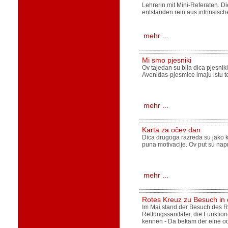
Lehrerin mit Mini-Referaten. D
entstanden rein aus intrinsisch
mehr ...
Mi smo pjesniki
Ov tajedan su bila dica pjesnik
Avenidas-pjesmice imaju istu tem
mehr ...
Karta za očev dan
Dica drugoga razreda su jako k
puna motivacije. Ov put su napr
mehr ...
Rotes Kreuz zu Besuch in 
Im Mai stand der Besuch des R
Rettungssanitäter, die Funkti
kennen - Da bekam der eine o