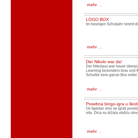
mehr ...
LOGO BOX
Im heurigen Schuljahr nimmt di
mehr ...
Der Nikolo war da!
Der Nikolaus war heuer überpün
Learning besonders brav und fl
Schultür eine ganze Box voller
mehr ...
Posebna bingo-igra u škol
Ov tajedan smo se igrali poseb
vrtu. Dica su držala vlašću olo
mehr ...