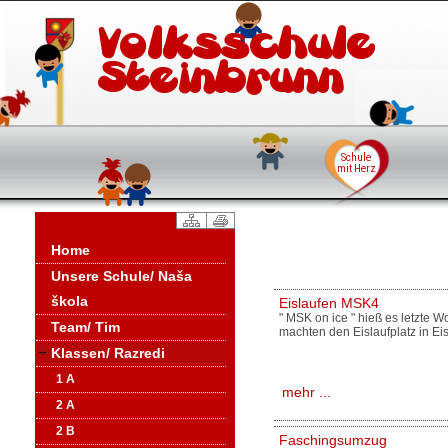
Home
Unsere Schule/ Naša
škola
Eislaufen MSK4
" MSK on ice " hieß es letzte 
Team/ Tim
machten den Eislaufplatz in Ei
Klassen/ Razredi
1 A
mehr ...
2 A
2 B
Faschingsumzug