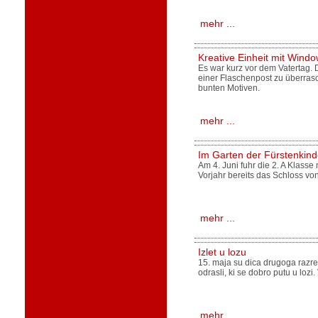
mehr ...
Kreative Einheit mit Windo
Es war kurz vor dem Vatertag. 
einer Flaschenpost zu überrasc
bunten Motiven.
mehr ...
Im Garten der Fürstenkind
Am 4. Juni fuhr die 2. A Klass
Vorjahr bereits das Schloss vo
mehr ...
Izlet u lozu
15. maja su dica drugoga razreda
odrasli, ki se dobro putu u lozi
mehr ...