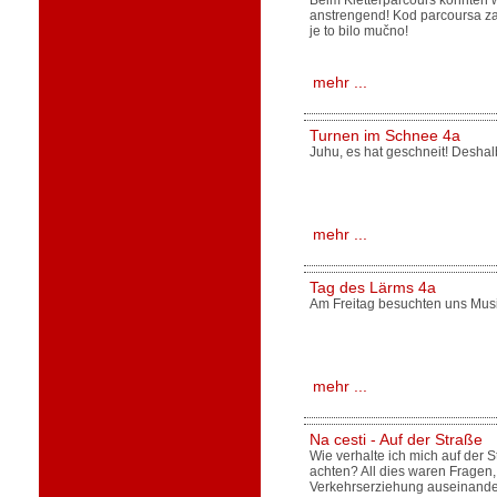
Beim Kletterparcours konnten w
anstrengend! Kod parcoursa za 
je to bilo mučno!
mehr ...
Turnen im Schnee 4a
Juhu, es hat geschneit! Deshal
mehr ...
Tag des Lärms 4a
Am Freitag besuchten uns Musik
mehr ...
Na cesti - Auf der Straße
Wie verhalte ich mich auf der
achten? All dies waren Fragen,
Verkehrserziehung auseinande