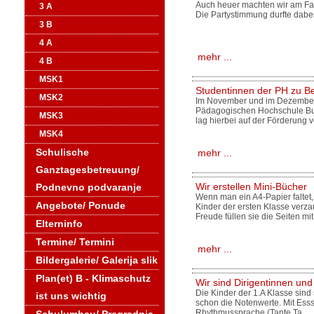
Auch heuer machten wir am Fas
3 A
Die Partystimmung durfte dabei
3 B
4 A
mehr ...
4 B
MSK1
Studentinnen der PH zu Be
MSK2
Im November und im Dezember p
Pädagogischen Hochschule Bu
MSK3
lag hierbei auf der Förderung
MSK4
Schulische
mehr ...
Ganztagesbetreuung/
Wir erstellen Mini-Bücher
Podnevno podvaranje
Wenn man ein A4-Papier faltet, 
Angebote/ Ponude
Kinder der ersten Klasse verza
Freude füllen sie die Seiten mit
Elterninfo
Termine/ Termini
mehr ...
Bildergalerie/ Galerija slik
Plan(et) B - Klimaschutz
Wir sind Dirigentinnen und
Die Kinder der 1.A Klasse sind
ist uns wichtig
schon die Notenwerte. Mit Ess
Rhythmussprache (Tante Ta