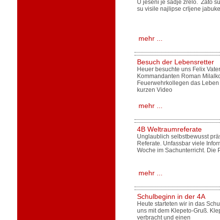
U jeseni je sadje zrelo. Zato 
su visile najlipse crljene jabuke
mehr ...
Besuch der Lebensretter
Heuer besuchte uns Felix Vate
Kommandanten Roman Milalkov
Feuerwehrkollegen das Leben 
kurzen Video
mehr ...
4B Weltraumreferate
Unglaublich selbstbewusst präs
Referate. Unfassbar viele Info
Woche im Sachunterricht. Die 
mehr ...
Schulbeginn in der 4A
Heute starteten wir in das Schu
uns mit dem Klepeto-Gruß. Kle
verbracht und einen