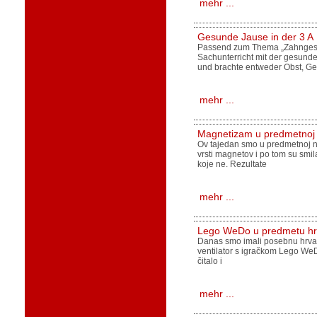
mehr ...
Gesunde Jause in der 3 A
Passend zum Thema „Zahngesun
Sachunterricht mit der gesunde
und brachte entweder Obst, Ge
mehr ...
Magnetizam u predmetnoj 
Ov tajedan smo u predmetnoj na
vrsti magnetov i po tom su smil
koje ne. Rezultate
mehr ...
Lego WeDo u predmetu hrv
Danas smo imali posebnu hrvats
ventilator s igračkom Lego WeD
čitalo i
mehr ...