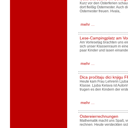
Kurz vor den Osterferien schau
dort fleißig Osternester. Auch 
Osternester freuen. Hvala,
mehr ...
Lese-Campingplatz am Vor
Am Vorlesetag brachten uns ein
sich unser Klassenraum in eine
paar Kinder und lasen einande
mehr ...
Dica pročitaju dici knjigu
Heute kam Frau Lehrerin Ljuba
Klasse. Ljuba Kelava ist Autor
trugen es den Kindern der erst
mehr ...
Ostereierrechnungen
Mathematik macht uns Spaß, vo
rechnen. Heute versteckten si