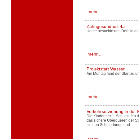
mehr ...
Zahngesundheit 4a
Heute besuchte uns Dorit in de
mehr ...
Projektstart Wasser
Am Montag fand der Start zu un
mehr ...
Verkehrserziehung in de
Die Kinder der 1. Schulstufen 
das sichere Überqueren der St
mit den Schülerinnen und