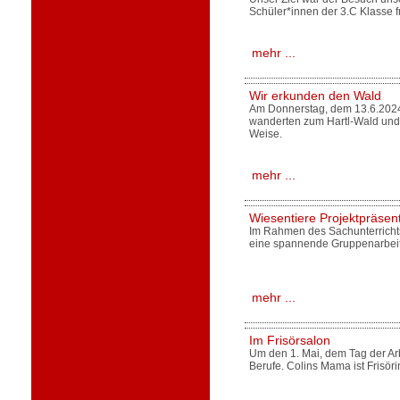
Schüler*innen der 3.C Klasse f
mehr ...
Wir erkunden den Wald
Am Donnerstag, dem 13.6.2024, 
wanderten zum Hartl-Wald und 
Weise.
mehr ...
Wiesentiere Projektpräsen
Im Rahmen des Sachunterricht
eine spannende Gruppenarbeit
mehr ...
Im Frisörsalon
Um den 1. Mai, dem Tag der Arb
Berufe. Colins Mama ist Frisöri