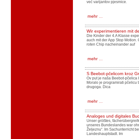
već varijantov pjesmice.
mehr ...
Wir experimentieren mit d
Die Kinder der 4.A Klasse exp
auch mit der App Stop Motion.
roten Chip nacheinander auf
mehr ...
S Beebot-pčelicom kroz G
Ov put je naša Beebot-pčelica l
Moralo je programirati pčelicu 
drugoga. Dica
mehr ...
Analoges und digitales Buc
Unser größtes, fächerübergrei
unseres Bundeslandes war ohn
Željeznu“. Im Sachunterricht be
Landeshauptstadt. Im