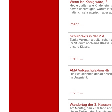
Wenn ich König wäre, ?
Heute durften alle Kinder einm
davon überzeugen, warum ihr K
natürlich sehr utopisch, aber a
mehr ...
Schulpraxis in der 2.A
Zenka Vukman arbeitet schon al
ihr Studium noch eine Klasse, in
unsere Klasse,
mehr ...
AMA Volksschulaktion 4b
Die SchülerInnen der 4b besch
im Unterricht.
mehr ...
Wandertag der 3. Klassen
Am Montag, den 23.9. fand endl
Unser Ziel war der Besuch unse