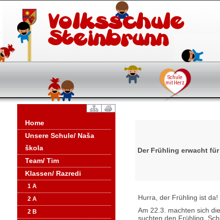
Home
Unsere Schule/ Naša
škola
Der Frühling erwacht für
Team/ Tim
Klassen/ Razredi
1 A
Hurra, der Frühling ist da!
2 A
Am 22.3. machten sich di
2 B
suchten den Frühling. Sch