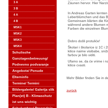
3 A
Zäunen hervor. Hier Narzi
3 B
In Andreas Garten lernte
4 A
Leberblümchen und das 
Gemeinsam klärten die Kin
4 B
während andere Blumen noc
MSK1
Farben die einzelnen Blu
MSK2
MSK3
Dobro došli protuliće!
MSK4
Školari i školarice iz 1C i 
kitice naime visibabe, snižn
Schulische
farbov je bilo viditi.
Ganztagesbetreuung/
Ufamo se, da će vrime i na
Podnevno podvaranje
kitice cvasti.
Angebote/ Ponude
Elterninfo
Mehr Bilder finden Sie in d
Termine/ Termini
Bildergalerie/ Galerija slik
zurück
Plan(et) B - Klimaschutz
ist uns wichtig