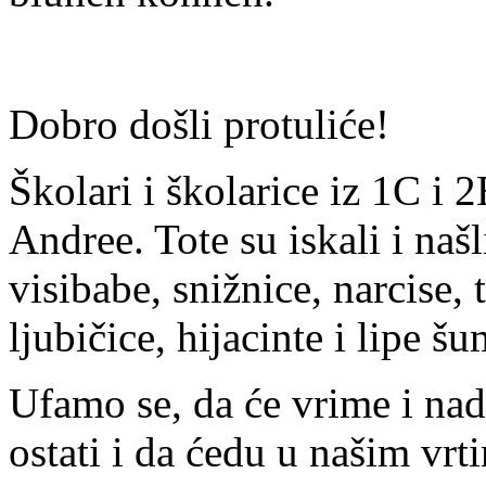
Dobro došli protuliće!
Školari i školarice iz 1C i 
Andree. Tote su iskali i našl
visibabe, snižnice, narcise, 
ljubičice, hijacinte i lipe š
Ufamo se, da će vrime i nada
ostati i da ćedu u našim vrt