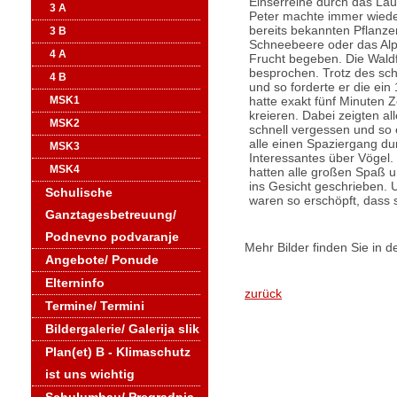
Einserreihe durch das La
3 A
Peter machte immer wiede
bereits bekannten Pflanze
3 B
Schneebeere oder das Alpen
4 A
Frucht begeben. Die Wald
besprochen. Trotz des sch
4 B
und so forderte er die e
hatte exakt fünf Minuten 
MSK1
kreieren. Dabei zeigten al
MSK2
schnell vergessen und so 
alle einen Spaziergang du
MSK3
Interessantes über Vögel.
MSK4
hatten alle großen Spaß u
ins Gesicht geschrieben.
Schulische
waren so erschöpft, dass s
Ganztagesbetreuung/
Podnevno podvaranje
Mehr Bilder finden Sie in d
Angebote/ Ponude
Elterninfo
zurück
Termine/ Termini
Bildergalerie/ Galerija slik
Plan(et) B - Klimaschutz
ist uns wichtig