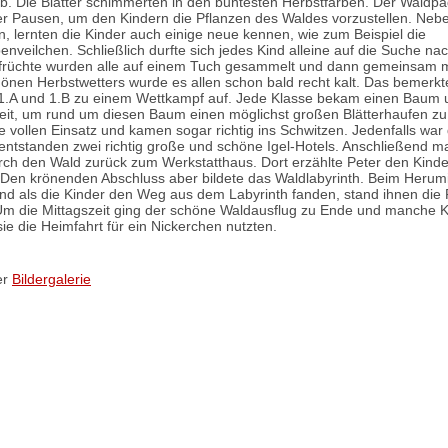
ub. Die Blätter schimmerten in den buntesten Herbstfarben. Der Wald
r Pausen, um den Kindern die Pflanzen des Waldes vorzustellen. Neb
n, lernten die Kinder auch einige neue kennen, wie zum Beispiel die
veilchen. Schließlich durfte sich jedes Kind alleine auf die Suche nac
früchte wurden alle auf einem Tuch gesammelt und dann gemeinsam m
önen Herbstwetters wurde es allen schon bald recht kalt. Das bemerkt
in 1.A und 1.B zu einem Wettkampf auf. Jede Klasse bekam einen Baum 
Zeit, um rund um diesen Baum einen möglichst großen Blätterhaufen zu
le vollen Einsatz und kamen sogar richtig ins Schwitzen. Jedenfalls war 
entstanden zwei richtig große und schöne Igel-Hotels. Anschließend m
rch den Wald zurück zum Werkstatthaus. Dort erzählte Peter den Kind
 Den krönenden Abschluss aber bildete das Waldlabyrinth. Beim Herum
nd als die Kinder den Weg aus dem Labyrinth fanden, stand ihnen die
 Um die Mittagszeit ging der schöne Waldausflug zu Ende und manche K
ie die Heimfahrt für ein Nickerchen nutzten.
er
Bildergalerie