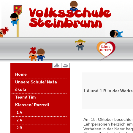
Home
Unsere Schule/ Naša
škola
1.A und 1.B in der Werkst
Team/ Tim
Klassen/ Razredi
1 A
Am 18. Oktober besuchten 
2 A
Lehrpersonen herzlich emp
2 B
Verhalten in der Natur beg