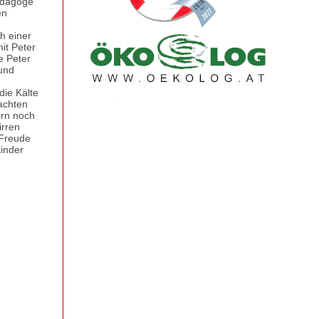
pädagoge
en
h einer
it Peter
e Peter
und
die Kälte
achten
ern noch
irren
 Freude
inder