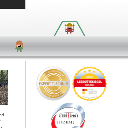
und
e