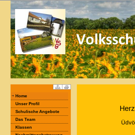
Home
Unser Profil
Herz
Schulische Angebote
Das Team
Üdvöz
Klassen