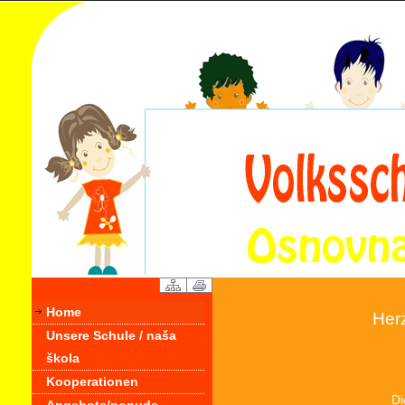
Home
Herz
Unsere Schule / naša
škola
Kooperationen
Di