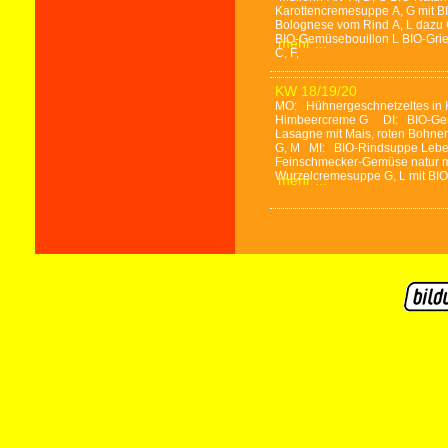
Karottencremesuppe A, G mit B
Bolognese vom Rind A, L dazu 
BIO-Gemüsebouillon L BIO-Grieß
mehr ...
C, F,
KW 18/19/20
MO: Hühnergeschnetzeltes in 
Himbeercreme G DI: BIO-Gemü
Lasagne mit Mais, roten Bohne
G, M MI: BIO-Rindsuppe Leberkn
Feinschmecker-Gemüse natur m
Wurzelcremesuppe G, L mit BIO-
mehr ...