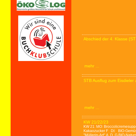
Abschied der 4. Klasse (ST
mehr ...
STB Ausflug zum Eisdieler
mehr ...
KW 21/22/23
KW 21: MO: Broccolicremesuppe 
Kakaozucker F DI: BIO-Gemüse
"Müllerin-Art" A, D, G BIO-Nat