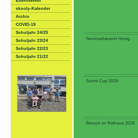
Elternverein
skooly-Kalender
Archiv
COVID-19
Schuljahr 24/25
Seminarbäuerin Honig
Schuljahr 23/24
Schuljahr 22/23
Schuljahr 21/22
Sumsi Cup 2026
Besuch im Rathaus 2026