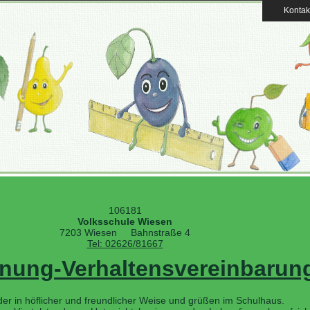
Kontak
106181
Volksschule Wiesen
7203 Wiesen Bahnstraße 4
Tel: 02626/81667
nung-Verhaltensvereinbarun
er in höflicher und freundlicher Weise und grüßen im Schulhaus.