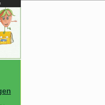
t
gen