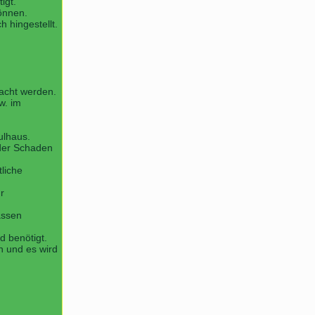
igt.
können.
 hingestellt.
racht werden.
w. im
ulhaus.
 der Schaden
liche
r
assen
d benötigt.
en und es wird