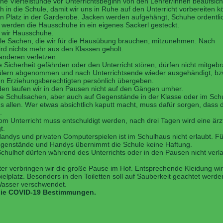
ne Viertelstunde vor Unterrichtsbeginn von den Lehrer/innen beaufsicht
 in die Schule, damit wir uns in Ruhe auf den Unterricht vorbereiten 
n Platz in der Garderobe. Jacken werden aufgehängt, Schuhe ordentlich
 werden die Hausschuhe in ein eigenes Sackerl gesteckt.
 wir Hausschuhe.
alle Sachen, die wir für die Hausübung brauchen, mitzunehmen. Nach
ird nichts mehr aus den Klassen geholt.
anderen verletzen.
 Sicherheit gefährden oder den Unterricht stören, dürfen nicht mitgeb
lern abgenommen und nach Unterrichtsende wieder ausgehändigt, bz
en Erziehungsberechtigten persönlich übergeben.
den laufen wir in den Pausen nicht auf den Gängen umher.
re Schulsachen, aber auch auf Gegenstände in der Klasse oder im Sch
s allen. Wer etwas absichtlich kaputt macht, muss dafür sorgen, dass
.
m Unterricht muss entschuldigt werden, nach drei Tagen wird eine ärzt
t.
ndys und privaten Computerspielen ist im Schulhaus nicht erlaubt. Fü
genstände und Handys übernimmt die Schule keine Haftung.
chulhof dürfen während des Unterrichts oder in den Pausen nicht verl
er verbringen wir die große Pause im Hof. Entsprechende Kleidung wir
pielplatz. Besonders in den Toiletten soll auf Sauberkeit geachtet werd
Wasser verschwendet.
 die COVID-19 Bestimmungen.