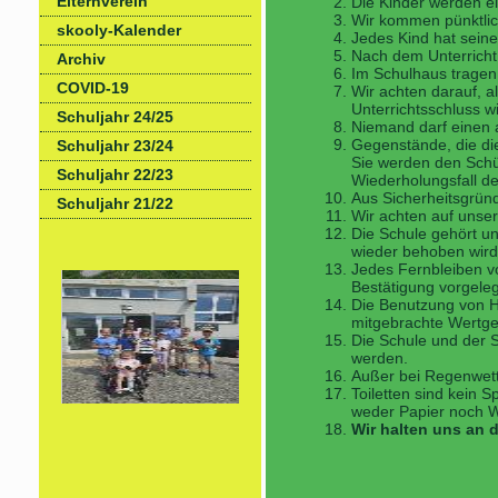
Elternverein
Die Kinder werden ei
Wir kommen pünktlich
skooly-Kalender
Jedes Kind hat seine
Nach dem Unterricht
Archiv
Im Schulhaus tragen
COVID-19
Wir achten darauf, 
Unterrichtsschluss w
Schuljahr 24/25
Niemand darf einen 
Gegenstände, die die
Schuljahr 23/24
Sie werden den Schü
Schuljahr 22/23
Wiederholungsfall d
Aus Sicherheitsgrün
Schuljahr 21/22
Wir achten auf unse
Die Schule gehört un
wieder behoben wird
Jedes Fernbleiben vo
Bestätigung vorgeleg
Die Benutzung von Ha
mitgebrachte Wertge
Die Schule und der S
werden.
Außer bei Regenwett
Toiletten sind kein S
weder Papier noch 
Wir halten uns an