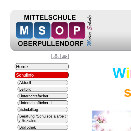
Home
W
i
Schulinfo
Aktuell
Leitbild
Unterrichtsfächer I
Unterrichtsfächer II
Schulalltag
Beratung /Schulsozialarbeit
/ Soziales
Bibliothek