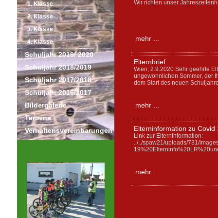
Wir richten unser Jahreszeitenh
1. Klasse
2. Klasse
3. Klasse
mehr ...
4. Klasse
Schuljahr 2019/ 2020
Elternbrief
Schuljahr 2018/2019
Wien, 2.9.2020 Sehr geehrte El
ungewöhnlichen Sommer, der Ihn
Schuljahr 2017/2018
dem Start des neuen Schuljahres
Schuljahr 2016/2017
Bildergalerie
mehr ...
Termine
Elterninformation zu Covid
Verhaltensvereinbarungen
Link zur Elterninformation:
../../spaw21/uploads/731/imag
19%20Elterninfo%20LR%20un
mehr ...