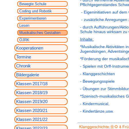
- durch vermehrte Auseina
Bewegte Schule
Pflichtgegenstandes Schwe
Coding und Robotik
- Eigeninitiativen auf dem
Experimentieren
- zusätzliche Anregungen z
Lesen
- durch Aufführungen/Akti
Schule hinaus wirksam zu
Musikalisches Gestalten
Inhalte:
ÖJRK
*Musikalische Aktivitäten 
Kooperationen
Jugendsingen, Adventsinge
Termine
*Förderung der musikalisch
Chronik
- Spielen mit Orff-Instrum
- Klanggeschichten
Bildergalerie
- Bewegungsspiele
Klassen 2017/18
- Übungen zur Stimmbildu
Klassen 2018/19
*Szenisch-musikalisches Ge
Klassen 2019/20
- Kindermusical,
Klassen 2020/21
- Kindertänze,usw.
Klassen 2021/22
Klanggeschichte:🌼🌻🌷Fr
Klassen 2022/23