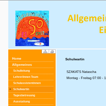
Home
Schulwartin
Allgemeines
Schulleitung
SZAKATS Natascha
Lehrer/innen Team
Montag - Freitag 07:00 - 
Schulassistentinnen
Schulwartin
Tagesbetreuung
Ausstattung