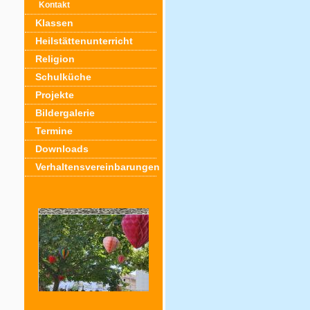
Kontakt
Klassen
Heilstättenunterricht
Religion
Schulküche
Projekte
Bildergalerie
Termine
Downloads
Verhaltensvereinbarungen