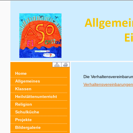
Home
Die Verhaltensvereinbarung
Allgemeines
Verhaltensvereinbarunge
Klassen
Heilstättenunterricht
Religion
Schulküche
Projekte
Bildergalerie