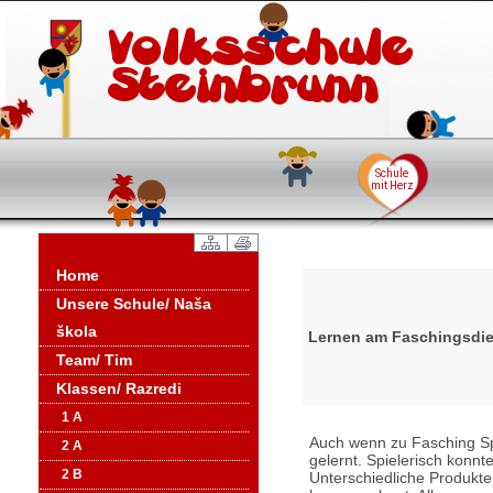
Home
Unsere Schule/ Naša
škola
Lernen am Faschingsdi
Team/ Tim
Klassen/ Razredi
1 A
Auch wenn zu Fasching Spa
2 A
gelernt. Spielerisch konn
2 B
Unterschiedliche Produkt