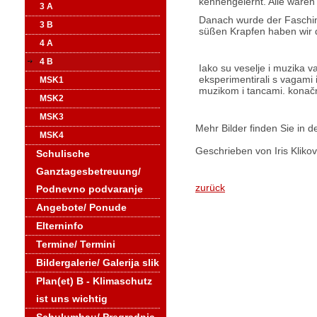
kennengelernt. Alle waren 
3 A
Danach wurde der Faschin
3 B
süßen Krapfen haben wir 
4 A
4 B
Iako su veselje i muzika va
eksperimentirali s vagami 
MSK1
muzikom i tancami. konačno
MSK2
MSK3
Mehr Bilder finden Sie in d
MSK4
Geschrieben von Iris Klikov
Schulische
Ganztagesbetreuung/
zurück
Podnevno podvaranje
Angebote/ Ponude
Elterninfo
Termine/ Termini
Bildergalerie/ Galerija slik
Plan(et) B - Klimaschutz
ist uns wichtig