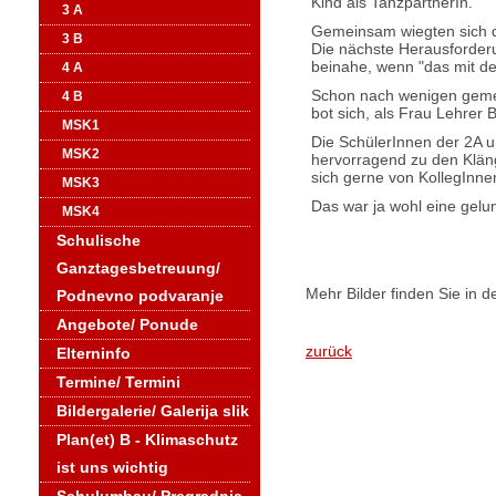
Kind als TanzpartnerIn.
3 A
Gemeinsam wiegten sich di
3 B
Die nächste Herausforder
beinahe, wenn "das mit der
4 A
Schon nach wenigen gemei
4 B
bot sich, als Frau Lehrer 
MSK1
Die SchülerInnen der 2A u
MSK2
hervorragend zu den Kläng
sich gerne von KollegInne
MSK3
Das war ja wohl eine gel
MSK4
Schulische
Ganztagesbetreuung/
Mehr Bilder finden Sie in d
Podnevno podvaranje
Angebote/ Ponude
zurück
Elterninfo
Termine/ Termini
Bildergalerie/ Galerija slik
Plan(et) B - Klimaschutz
ist uns wichtig