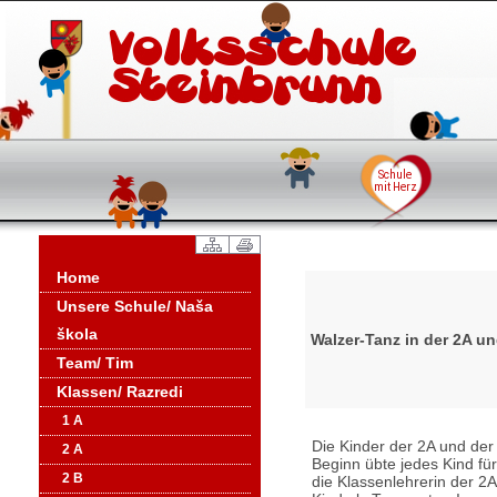
Home
Unsere Schule/ Naša
škola
Walzer-Tanz in der 2A un
Team/ Tim
Klassen/ Razredi
1 A
Die Kinder der 2A und der
2 A
Beginn übte jedes Kind für
2 B
die Klassenlehrerin der 2