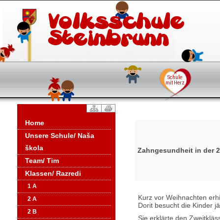
Home
Unsere Schule/ Naša
škola
Zahngesundheit in der 2
Team/ Tim
Klassen/ Razredi
1 A
Kurz vor Weihnachten erhi
2 A
Dorit besucht die Kinder jä
2 B
Sie erklärte den Zweitkläs