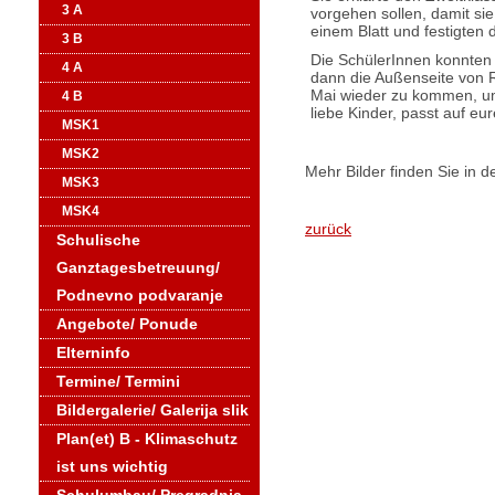
3 A
vorgehen sollen, damit si
einem Blatt und festigten d
3 B
Die SchülerInnen konnten 
4 A
dann die Außenseite von R
Mai wieder zu kommen, um 
4 B
liebe Kinder, passt auf eu
MSK1
MSK2
Mehr Bilder finden Sie in d
MSK3
MSK4
zurück
Schulische
Ganztagesbetreuung/
Podnevno podvaranje
Angebote/ Ponude
Elterninfo
Termine/ Termini
Bildergalerie/ Galerija slik
Plan(et) B - Klimaschutz
ist uns wichtig