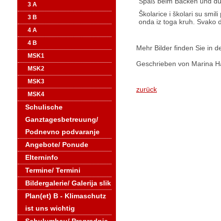
Spaß beim Backen und dur
3 A
Školarice i školari su smil
3 B
onda iz toga kruh. Svako d
4 A
4 B
Mehr Bilder finden Sie in d
MSK1
Geschrieben von Marina
MSK2
MSK3
zurück
MSK4
Schulische
Ganztagesbetreuung/
Podnevno podvaranje
Angebote/ Ponude
Elterninfo
Termine/ Termini
Bildergalerie/ Galerija slik
Plan(et) B - Klimaschutz
ist uns wichtig