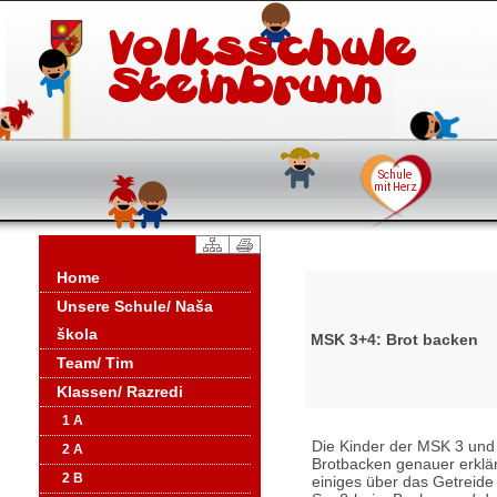
Home
Unsere Schule/ Naša
škola
MSK 3+4: Brot backen
Team/ Tim
Klassen/ Razredi
1 A
Die Kinder der MSK 3 und
2 A
Brotbacken genauer erklä
2 B
einiges über das Getreide