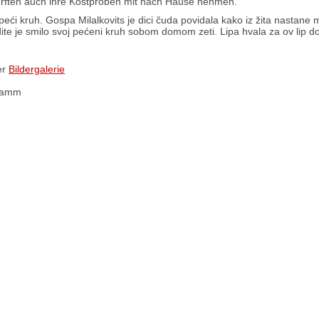
ften auch ihre Kostproben mit nach Hause nehmen.
i peći kruh. Gospa Milalkovits je dici čuda povidala kako iz žita nastane 
ite je smilo svoj pećeni kruh sobom domom zeti. Lipa hvala za ov lip 
er
Bildergalerie
 Hamm