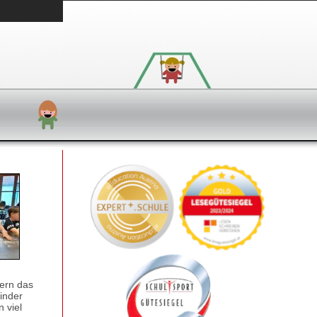
dern das
inder
 viel