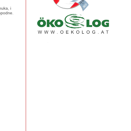
muka, i
dopodne.